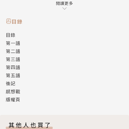
的灼熱祭典！
閱讀更多
人生最為熾熱的夏天，就此揭開序幕。
目錄
目錄
第一譜
第二譜
第三譜
第四譜
第五譜
後記
感想戰
版權頁
其他人也買了