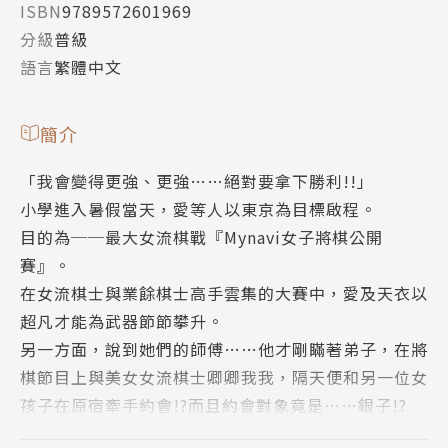
ISBN
9789572601969
分級
普級
語言
繁體中文
簡介
「我會變得更強、更強……絕對要拿下勝利!!」
小學進入暑假當天，愛等人以東京為目標啟程。
目的為──最大女流棋戰『Mynavi女子將棋公開
賽』。
在女流棋士與業餘棋士高手雲集的大賽中，愛及天衣以
超凡才能為武器節節攀升。
另一方面，說到她們的師傅……他才剛瞞著弟子，在將
棋節目上與美女女流棋士卿卿我我，隔天便和另一位女
孩子在原宿牽手約會!?而且約會對象竟是……銀子!?
第四集描繪出，將一切盡數奉獻於將棋的女性們編織出