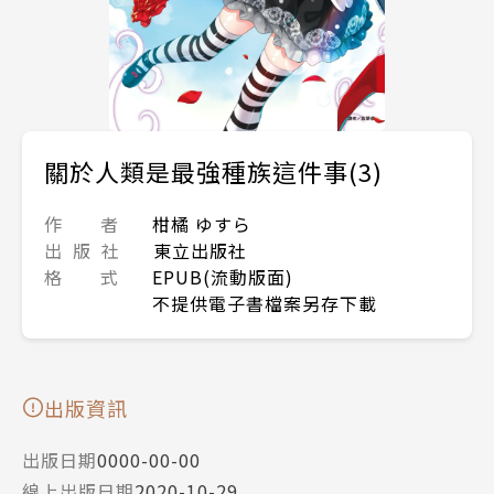
關於人類是最強種族這件事(3)
作 者
柑橘 ゆすら
出 版 社
東立出版社
格 式
EPUB(流動版面)
不提供電子書檔案另存下載
出版資訊
出版日期
0000-00-00
線上出版日期
2020-10-29