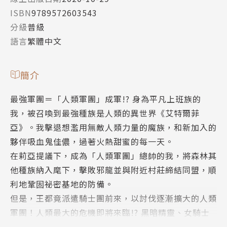
ISBN
9789572603543
分級
普級
語言
繁體中文
簡介
最強軍團＝「人類軍團」成軍!? 身為平凡上班族的
我，被召喚到最強種族是人類的異世界《艾特爾菲
亞》。我擊退想濫用無敵人類力量的魔族，和新加入的
夥伴吸血鬼佳儂，過著火熱甜蜜的每一天。
在莉亞提議下，成為「人類軍團」總帥的我，將森林其
他種族納入麾下，擊敗邪龍並與附近村莊締結同盟，順
利地鞏固祕密基地的防備。
但是，王都竟派遣騎士團前來，以討伐逐漸擴大的人類
軍團！人類最大的危機即將來臨!? 黑暗精靈、女騎士
和蘿莉吸血鬼全任憑人類擺佈！終極輕鬆無壓力的異世