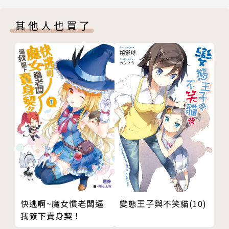
後記
其他人也買了
版權頁
快逃啊~魔女慣老闆逼
變態王子與不笑貓(10)
我簽下賣身契！