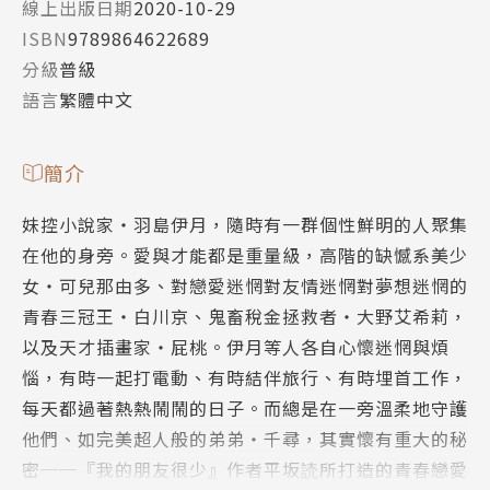
線上出版日期
2020-10-29
ISBN
9789864622689
分級
普級
語言
繁體中文
簡介
妹控小說家‧羽島伊月，隨時有一群個性鮮明的人聚集
在他的身旁。愛與才能都是重量級，高階的缺憾系美少
女‧可兒那由多、對戀愛迷惘對友情迷惘對夢想迷惘的
青春三冠王‧白川京、鬼畜稅金拯救者‧大野艾希莉，
以及天才插畫家‧屁桃。伊月等人各自心懷迷惘與煩
惱，有時一起打電動、有時結伴旅行、有時埋首工作，
每天都過著熱熱鬧鬧的日子。而總是在一旁溫柔地守護
他們、如完美超人般的弟弟‧千尋，其實懷有重大的秘
密──『我的朋友很少』作者平坂読所打造的青春戀愛