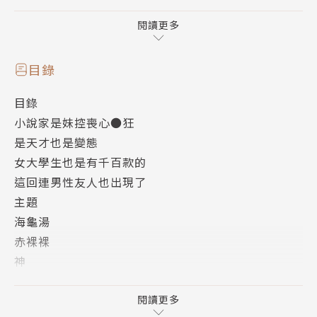
喜劇巔峰，堂堂揭幕！
閱讀更多
目錄
目錄
小說家是妹控喪心●狂
是天才也是變態
女大學生也是有千百款的
這回連男性友人也出現了
主題
海龜湯
赤裸裸
神
南北春捲
情人節
閱讀更多