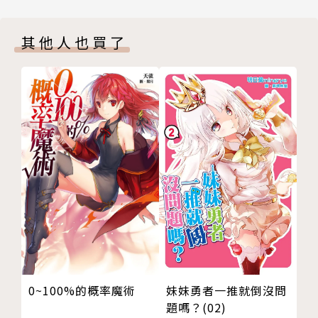
情人節特別篇(有傲嬌妹妹的不破春斗的情況)
關於可兒那由多這名作家
其他人也買了
去死吧報稅
庫洛尼卡編年史①
後記
版權頁
0~100%的概率魔術
妹妹勇者一推就倒沒問
題嗎？(02)