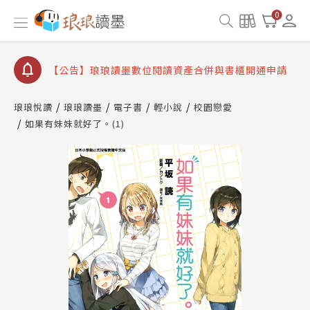
查詢
0
【公告】因 Readmoo 讀墨系統維護中，本站同步暫
停部分閱讀服務
【公告】琅琅讀墨數位閱讀資產合併與書櫃開通申請
【公告】琅琅讀墨書櫃開通常見問題
【公告】琅琅讀墨 3 分鐘完成書櫃開通與資產合併申
琅琅悅讀
琅琅讀墨
電子書
輕小說
校園戀愛
請圖文教學
如果有妹妹就好了。(1)
【公告】琅琅書店服務升級重要說明及資產合併結果
查詢
【公告】因 Readmoo 讀墨系統維護中，本站同步暫
停部分閱讀服務