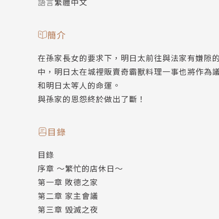
語言
繁體中文
簡介
在孫家長女的要求下，明日太前往與法家有嫌隙
中，明日太在城裡販賣奇霸獸料理一事也將作為
和明日太等人的命運。
與孫家的恩怨終於做出了斷！
目錄
目錄
序章 ～繁忙的店休日～
第一章 敗德之家
第二章 家主會議
第三章 毀滅之夜