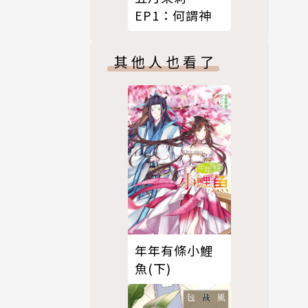
EP1：何謂神
其他人也看了
年年有條小鯉
魚(下)