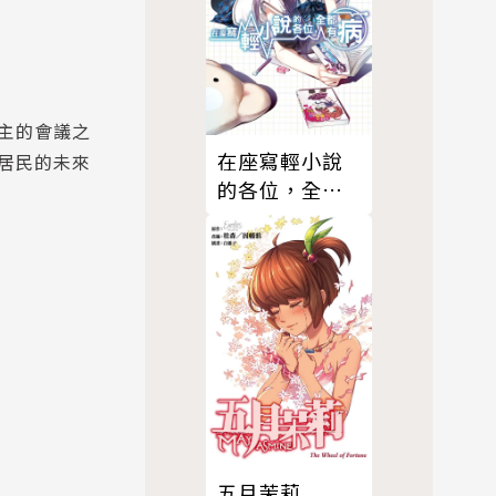
主的會議之
在座寫輕小說
居民的未來
的各位，全都
有病(03)
五月茉莉