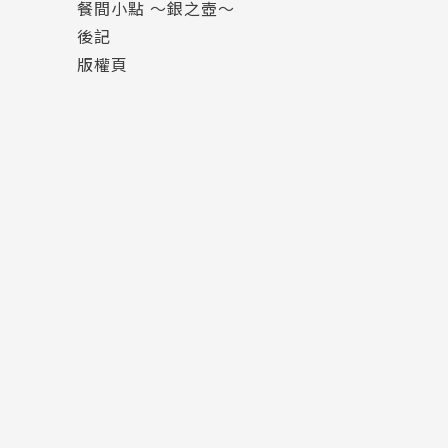
餐間小點 ～銀之壺～
後記
版權頁