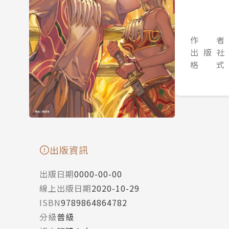
作 者
出 版 社
格 式
出版資訊
出版日期
0000-00-00
線上出版日期
2020-10-29
ISBN
9789864864782
分級
普級