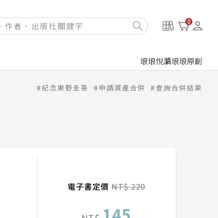
0
琅琅悅讀
琅琅原創
紀念東野圭吾
申請資產合併
查詢合併結果
電子書定價
NT$ 220
145
NT$