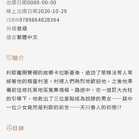
出版日期
0000-00-00
線上出版日期
2020-10-29
ISBN
9789864828364
分級
普級
語言
繁體中文
簡介
利歐離開雙親的故鄉卡拉斯基後，造訪了萊娣法等人等
候著他的精靈村落。村裡人們熱烈地歡迎他，之後他準
備前往修托萊地區蒐集情報。路途中，在一道巨大光柱
的引導下，他救出了三位差點成為奴隸的男女──其中
一位少女竟然是利歐的前世──天川春人的初戀!?
目錄