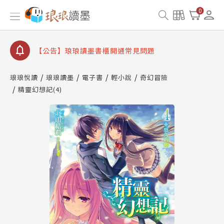
【公告】因 Readmoo 讀墨系統維護中，本站同步暫
0
停部分閱讀服務
【公告】琅琅讀墨數位閱讀資產合併與書櫃開通申請
【公告】琅琅讀墨書櫃開通常見問題
【公告】琅琅讀墨 3 分鐘完成書櫃開通與資產合併申
請圖文教學
琅琅悅讀
琅琅讀墨
電子書
輕小說
奇幻冒險
【公告】琅琅書店服務升級重要說明及資產合併結果
精靈幻想記(4)
查詢
【公告】因 Readmoo 讀墨系統維護中，本站同步暫
停部分閱讀服務