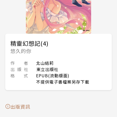
精靈幻想記(4)
悠久的你
作 者
北山結莉
出 版 社
東立出版社
格 式
EPUB(流動版面)
不提供電子書檔案另存下載
出版資訊