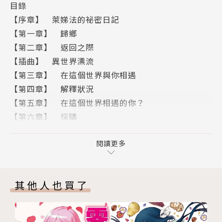
目錄
【序章】 萊娣法的祕密日記
【第一章】 歸鄉
【第二章】 返回之際
【插曲】 異世界漂流
【第三章】 在這個世界與你相遇
【第四章】 解釋狀況
【第五章】 在這個世界相遇的你？
【第六章】 採購
【插曲】 召喚勇者 !? 坂田弘明登場！
【第七章】 準備搬家
閱讀更多
【第八章】 蠢蠢欲動的黑影
【末章】 我最珍視的你
其他人也買了
【後記】
版權頁