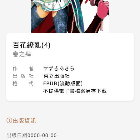
百花繚亂(4)
卷之肆
作 者
すずきあきら
出 版 社
東立出版社
格 式
EPUB(流動版面)
不提供電子書檔案另存下載
出版資訊
出版日期
0000-00-00