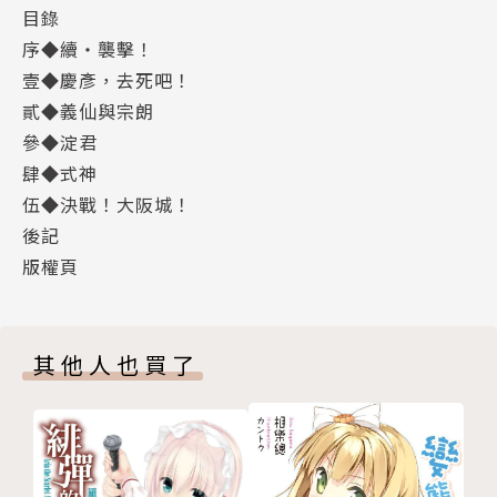
目錄
序◆續‧襲擊！
壹◆慶彥，去死吧！
貳◆義仙與宗朗
參◆淀君
肆◆式神
伍◆決戰！大阪城！
後記
版權頁
其他人也買了