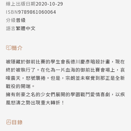
線上出版日期
2020-10-29
ISBN
9789861060064
分級
普級
語言
繁體中文
簡介
被隱藏於御前比賽的學生會長德川慶彥暗殺計畫，現在
終於被執行了。在化為一片血海的御前比賽會場上，哀
嚎震天，怒號襲捲。但是，宗朗並未察覺到那正是全新
戰役的開端。
擁有劍豪之名的少女們展開的學園戰鬥愛情喜劇，以疾
風怒濤之勢出現重大轉折！
目錄