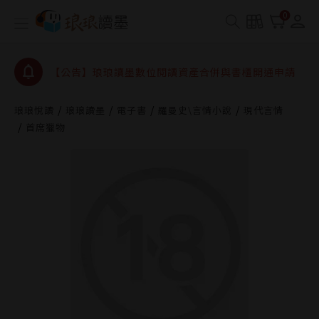
查詢
0
【公告】因 Readmoo 讀墨系統維護中，本站同步暫
停部分閱讀服務
【公告】琅琅讀墨數位閱讀資產合併與書櫃開通申請
【公告】琅琅讀墨書櫃開通常見問題
【公告】琅琅讀墨 3 分鐘完成書櫃開通與資產合併申
琅琅悅讀
琅琅讀墨
電子書
羅曼史\言情小說
現代言情
請圖文教學
首席獵物
【公告】琅琅書店服務升級重要說明及資產合併結果
查詢
【公告】因 Readmoo 讀墨系統維護中，本站同步暫
停部分閱讀服務