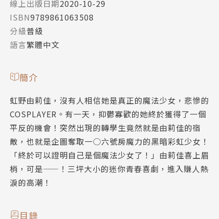
線上出版日期
2020-10-29
ISBN
9789861063508
分級
普級
語言
繁體中文
簡介
虹野由莉佳，沒有人相信她是真正的魔法少女，悲慘的
COSPLAYER。有一天，抑鬱寡歡的她終於獲得了一個
平反的機會！突然出現的轉學生竟然就是由莉佳的宿
敵，也就是企圖奪取一○六號房魔力的黑暗彩虹少女！
「終於可以證明自己是個魔法少女了！」由莉佳喜上眉
梢，可是——！三坪大小的迷你青春喜劇，進入賺人熱
淚的高潮！
目錄