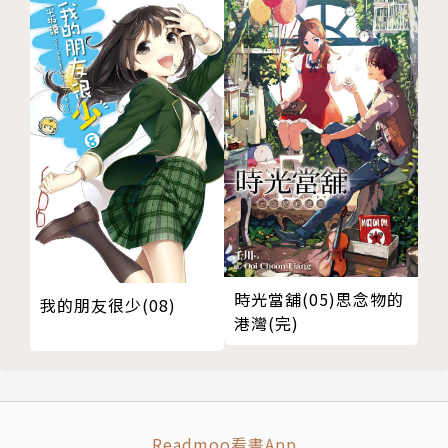
時光當舖(05)思念物的
我的朋友很少(08)
港灣(完)
Readmoo看書App