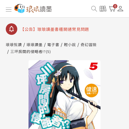
【公告】因 Readmoo 讀墨系統維護中，本站同步暫
0
停部分閱讀服務
【公告】琅琅讀墨數位閱讀資產合併與書櫃開通申請
【公告】琅琅讀墨書櫃開通常見問題
【公告】琅琅讀墨 3 分鐘完成書櫃開通與資產合併申
請圖文教學
琅琅悅讀
琅琅讀墨
電子書
輕小說
奇幻冒險
【公告】琅琅書店服務升級重要說明及資產合併結果
三坪房間的侵略者!?(5)
查詢
【公告】因 Readmoo 讀墨系統維護中，本站同步暫
停部分閱讀服務