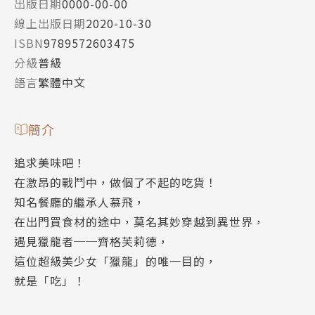
出版日期
0000-00-00
線上出版日期
2020-10-30
ISBN
9789572603475
分級
普級
語言
繁體中文
簡介
追求美味吧！
在激昂的戰鬥中，做個了不起的吃貨！
知名餐廳的繼承人慕飛，
在出門買食材的途中，莫名其妙穿越到異世界，
遇見獵龍者──齊格芙莉德，
這位超級美少女「獵龍」的唯一目的，
就是「吃」！