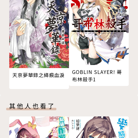
GOBLIN SLAYER! 哥
天京夢華錄之絳痕血淚
布林殺手1
其他人也看了