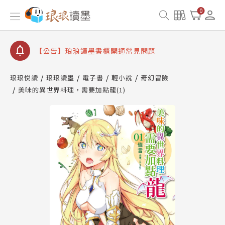
【公告】因 Readmoo 讀墨系統維護中，本站同步暫
0
停部分閱讀服務
【公告】琅琅讀墨數位閱讀資產合併與書櫃開通申請
【公告】琅琅讀墨書櫃開通常見問題
【公告】琅琅讀墨 3 分鐘完成書櫃開通與資產合併申
請圖文教學
琅琅悅讀
琅琅讀墨
電子書
輕小說
奇幻冒險
【公告】琅琅書店服務升級重要說明及資產合併結果
美味的異世界料理，需要加點龍(1)
查詢
【公告】因 Readmoo 讀墨系統維護中，本站同步暫
停部分閱讀服務