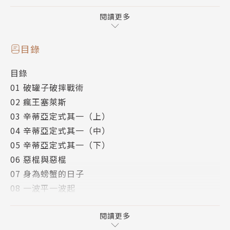
幸好，她還有個超級騎士來救命，
哈哈，這下子輪到她顯擺了吧！
閱讀更多
目錄
目錄
01 破罐子破摔戰術
02 瘋王塞萊斯
03 辛蒂亞定式其一（上）
04 辛蒂亞定式其一（中）
05 辛蒂亞定式其一（下）
06 惡棍與惡棍
07 身為螃蟹的日子
08 一波平一波起
09 機關人的憂鬱
10 蒼炎燈下黑
閱讀更多