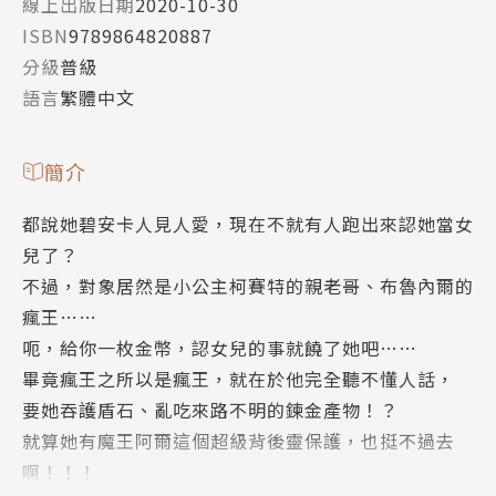
線上出版日期
2020-10-30
ISBN
9789864820887
分級
普級
語言
繁體中文
簡介
都說她碧安卡人見人愛，現在不就有人跑出來認她當女
兒了？
不過，對象居然是小公主柯賽特的親老哥、布魯內爾的
瘋王……
呃，給你一枚金幣，認女兒的事就饒了她吧……
畢竟瘋王之所以是瘋王，就在於他完全聽不懂人話，
要她吞護盾石、亂吃來路不明的鍊金產物！？
就算她有魔王阿爾這個超級背後靈保護，也挺不過去
啊！！！