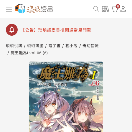
【公告】因 Readmoo 讀墨系統維護中，本站同步暫
0
停部分閱讀服務
【公告】琅琅讀墨數位閱讀資產合併與書櫃開通申請
【公告】琅琅讀墨書櫃開通常見問題
【公告】琅琅讀墨 3 分鐘完成書櫃開通與資產合併申
請圖文教學
琅琅悅讀
琅琅讀墨
電子書
輕小說
奇幻冒險
【公告】琅琅書店服務升級重要說明及資產合併結果
魔王難為I vol.06 (6)
查詢
【公告】因 Readmoo 讀墨系統維護中，本站同步暫
停部分閱讀服務