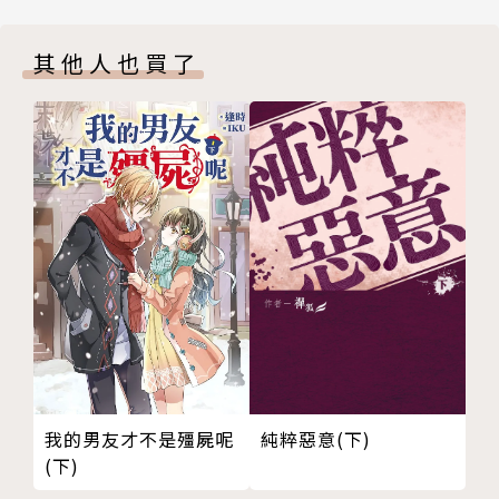
11 等候多時的蛻變
12 世間最冰冷之魂
其他人也買了
13 論倉鼠的王霸之氣
14 群雲輝星之唱
後記
番外特典
版權頁
純粹惡意(下)
我的男友才不是殭屍呢
(下)