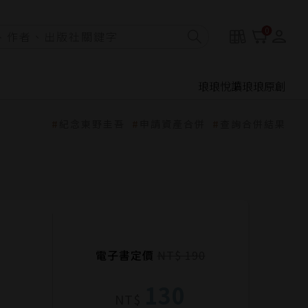
0
琅琅悅讀
琅琅原創
紀念東野圭吾
申請資產合併
查詢合併結果
電子書定價
NT$ 190
130
NT$