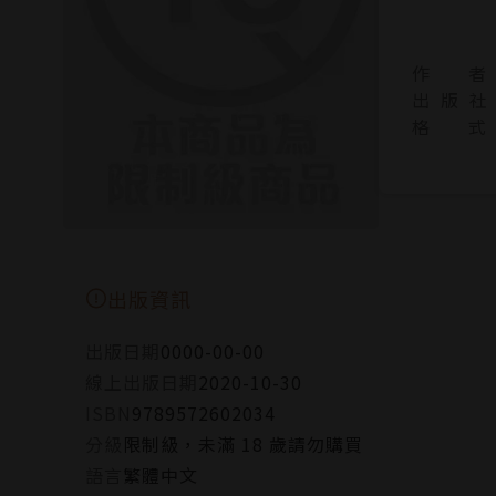
作 者
出 版 社
格 式
出版資訊
出版日期
0000-00-00
線上出版日期
2020-10-30
ISBN
9789572602034
分級
限制級，未滿 18 歲請勿購買
語言
繁體中文