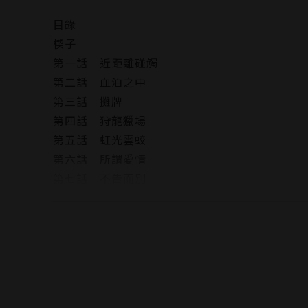
那個發誓要保護他的男人，
目錄
還會再替他擦去眼淚嗎？
楔子
第一話 近距離碰觸
第二話 血泊之中
第三話 攤牌
第四話 狩龍獵場
第五話 虹光雲蛟
第六話 所謂愛情
第七話 不告而別
第八話 南傲公的決心
第九話 記憶迴廊
第十話 兩顆心的距離
後記
版權頁