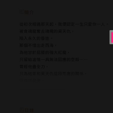
簡介
從初次相遇那天起，我便認定一生只愛你一人。
被食魂龍奪去魂魄的昊天仇，
陷入永久的昏迷。
那個不惜出走西海，
為他甘於屈膝的強大紅龍，
只留給滄愔一具無法回應的空殼……
曾經他盡全力，
只為結束和昊天仇這段荒唐的關係，
回首卻發覺，
昊天仇早已成為無可取代的存在。
他後悔了……
如果再重來一次，
他願意愛得更坦率一點！
目錄