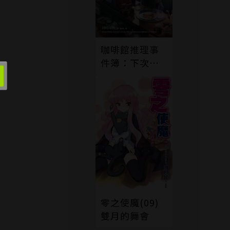
咖啡館推理事
件簿：下次見
面時請讓我品
嘗你煮的咖啡
零之使魔(09)
雙月的舞會