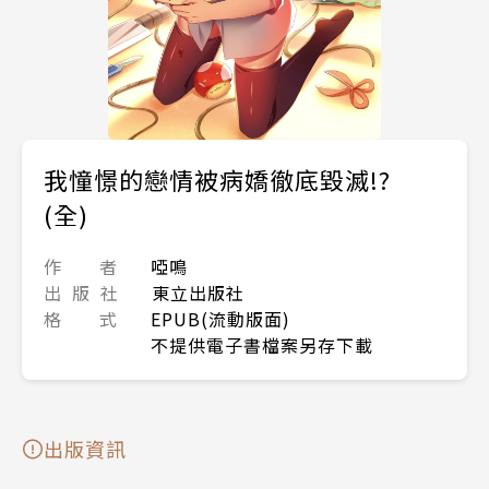
我憧憬的戀情被病嬌徹底毀滅!?
(全)
作 者
啞鳴
出 版 社
東立出版社
格 式
EPUB(流動版面)
不提供電子書檔案另存下載
出版資訊