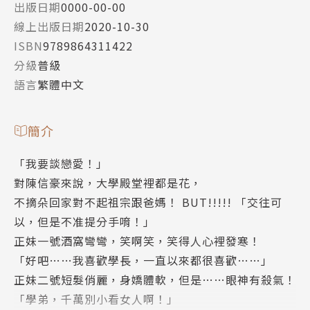
出版日期
0000-00-00
線上出版日期
2020-10-30
ISBN
9789864311422
分級
普級
語言
繁體中文
簡介
「我要談戀愛！」
對陳信豪來說，大學殿堂裡都是花，
不摘朵回家對不起祖宗跟爸媽！ BUT!!!!! 「交往可
以，但是不准提分手唷！」
正妹一號酒窩彎彎，笑啊笑，笑得人心裡發寒！
「好吧……我喜歡學長，一直以來都很喜歡……」
正妹二號短髮俏麗，身嬌體軟，但是……眼神有殺氣！
「學弟，千萬別小看女人啊！」