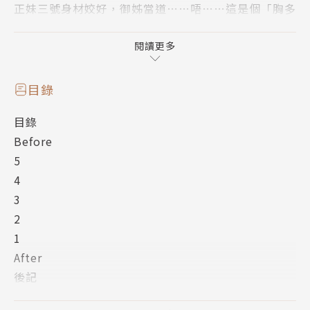
正妹三號身材姣好，御姊當道……唔……這是個「胸多
吉少」的世界！
不正常的正妹們一一襲來！！
閱讀更多
目錄
目錄
Before
5
4
3
2
1
After
後記
另一個結局