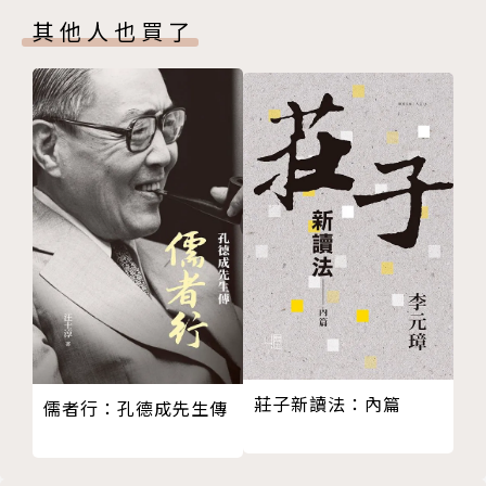
多瑙文字、歐洲青銅器時代
維達利·康士坦提諾夫於1963年出生於蘇聯時期奧德
其他人也買了
西臺文及魯維文、米諾斯文
薩（Odessa）附近，現為自由藝術家、插畫家、漫畫
字母的起源
家和作家。自1999年以來，他便一直為德國及國際出
希伯來文
版社工作，專長科幻類型、兒童及成人非小說類型。他
希臘字母
的作品曾在全球35個國家出版。他曾在多家德國藝術
拉丁字母
學院擔任插畫、漫畫和繪畫講師，並在2017年於黎巴
盧恩文、古匈牙利字母
嫩貝魯特當地美國大學擔任視覺敘事客座教授，亦在國
愛爾蘭文、德文
內外舉辦暑期課程和插畫漫畫研習班。因其作品出色，
衣索比亞文
他曾獲得無數獎項和國際插圖展覽邀請。欲了解更多，
阿拉伯文、塔納字母
請見：www.vitali-konstantinov.de
印度文
印度文：印度支那
官網：vitalikonstantinov.jimdofree.com/
印度文：東南亞麥士蒂索
IG: www.instagram.com/vitali_konstantinov/
Kapitel 3 字型－創造者
莊子新讀法：內篇
儒者行：孔德成先生傳
高加索字母
斯拉夫字母
譯者簡介