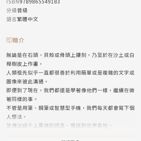
ISBN
9789865549183
分級
普級
語言
繁體中文
簡介
無論是在石頭、貝殼或骨頭上鏤刻，乃至於在沙土或白
樺樹皮上作畫，
人類祖先似乎一直都很善於利用簡單或是複雜的文字或
圖像來彼此溝通，
即便到了現在，我們都還是學著像他們一樣，繼續在做
著同樣的事。
不管是用筆、鋼筆或智慧型手機，我們每天都會寫下個
人想法，
並傳出成千上萬條的訊息，發送到世界各地。