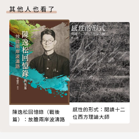
蒙古字母
其他人也看了
韓文
鼎玉鉉
阿迪瓦希文
高山族的新文字
曾任國內法律暨政策研究員、德國基金會實習行政助
非洲文字
理、英文教師、華語教師及奢侈品櫃姐，研究範圍一路
米克馬克聖書體
從嚴肅的家事調解、人口販運、產業創新、節能減碳到
加拿大原住民音節文字
生活中的琴棋書畫詩酒茶。
切羅基音節文字、哇－札－嘖字母
大洋洲：艾弗利文
目前旅居德國柏林，同時是臺北市翻譯工會的一員，專
古彼爾姆文 安布爾文 布塔庫奇耶文
職書籍翻譯、華語教學、寫作。
虛構文字
中土世界文字
譯有《別讓地球碳氣：從一根香蕉學會減碳生活》、
星際爭霸戰
《世界地圖祕典：一場人類文明崛起與擴張的製圖時代
感性的形式：閱謮十二
陳逸松回憶錄（戰後
附錄
全史》、《玩這場遊戲：職場性騷擾對抗指南》（暫
位西方理論大師
篇）：放膽兩岸波濤路
譯）等書。