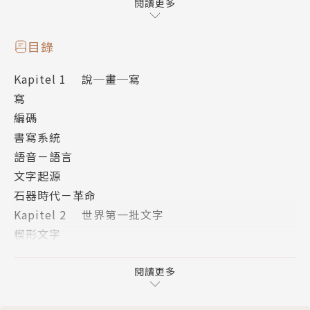
在這本有趣且大膽的圖文書裡，作者兼繪者維達利以俏
閱讀更多
皮的圖像小說風格，
企圖呈現全世界前後橫亙五千五百年，超過一百種書寫
目錄
文字的發展歷史：
Kapitel 1 說─畫─寫
從史前時代到電腦時代；從楔形文字、古埃及象形文
寫
字、古希臘字母，
編碼
到今日大家手機或電腦普遍使用的表情符號，
書寫系統
乃至於《星艦迷航記》系列電影中
語音－語言
為外星族獨創出來的克林貢語（Klingon）等有趣的發
文字起源
展故事……
石器時代－革命
一一用漫畫呈現出來。
Kapitel 2 世界第一批文字
楔形文字
作者簡介
埃及：象形文字－僧侶體－世俗體 東亞書寫系統
中國－日本－華南少數民族
閱讀更多
維達利 Vitali Konstantinov
中美洲書寫系統