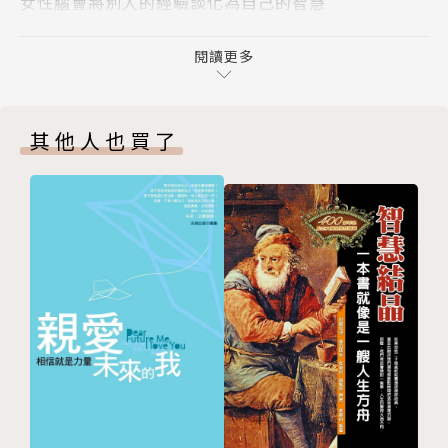
女性腦會將別人的經驗談化為自己的智慧
請參與同理心的禮物大會
*****************************************
重點在於老公曾對自己感同身受的記憶
閱讀更多
小心典型的地雷句
如何扮演好「老公」這個角色，
彌補要在平靜時
其他人也買了
❸ 討論時要運用商業簡報的技巧
你需要徹底了解女性的腦部構造，擬定策略！
人為何總會被特質完全相反的人吸引？
意見不同時，要提出有利的部分
老婆的怒火儘管對老公來說很危險，
❹ 只要袒護老婆，就能消除婆家壓力
婆家壓力的關鍵在老公
事實上，卻是她強烈希望獲得關注的訊息。
媽媽和女兒也會有女人之間的戰爭
女兒的「自我縮減」，是父親的責任
最近，覺得「老婆很可怕」的老公越來越多了！
在兒子青春期時，贏回老婆的心
你能成為兒子追隨的「目標」嗎？
一言以蔽之，就是加倍奉還。
❺ 「無名的家務」讓夫妻決裂
無名的家務，逼得老婆走頭無路
連十年前的舊帳都翻出來給你講；總是在不爽，無緣無