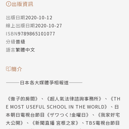
出版資訊
出版日期
2020-10-12
線上出版日期
2020-10-27
ISBN
9789865101077
分級
普級
語言
繁體中文
簡介
———日本各大媒體爭相報道———
《徹子的房間》、《超人氣法律諮詢事務所》、《TH
E MOST USEFUL SCHOOL IN THE WORLD》、日
本朝日電視台節目《ザワつく!金曜日》、《我家好宅
大公開》、《新聞直播 宮根之家》、TBS電視台節目