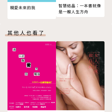
老婆想要的是老公的讚美
故就爆氣；
智慧結晶：一本書就像
自行決定一些可達成的任務
親愛未來的我
是一艘人生方舟
失敗在所難免，就裝裝可愛混過去
老公不斷地被老婆的流彈擊中，漸漸連抗辯的力氣都沒
老婆的失敗要用裝傻的方式說
有。
❻ 要知道老婆的牢騷，都是為了確保居家安全
其他人也看了
老婆想要避免的是可能在家裡發生的危險
絕大多數的老公，都不知道老婆「生氣」的真正原因，
有時不需逃避，可與老婆對峙
❼ 事件通常都發生在客廳
就算成功問出了理由，並提出解決方案，危機似乎沒有
❽ 以時間差購物，來消除彼此的壓力
因此而解除……
依直覺選擇的女人 VS 經研究比較後做出選擇的男人
比老婆早一步到賣場
卻不知道，女性腦每天光是活著就足以累積出許多壓
為何明明問了你的意見，但卻選了另一項商品？
力。
❾ 哪些話語「會讓老婆崩潰」，但老公卻毫無知覺？
希望不用說對方也能察覺的女性腦
本書從腦科學的立場，說明老婆不爽和發脾氣的原因，
❿ 開通心靈的通訊線路
「心靈」與「事實」，女人的對話是雙迴路
普世的丈夫們啊，若想要找回家庭和樂，