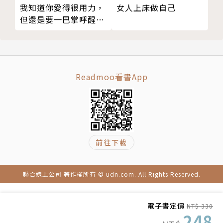
能夠巧妙地分別運用「心靈」與「事實」的女性腦
我知道你愛得很用力，
女人上床做自己
專職家庭主婦的憂鬱──無法開通心靈的通訊線路
請務必閱讀本書（但最好不要家讀）！
但還是要一巴掌呼醒
心口不一的老婆常用句翻譯
你！
第２章 讓老婆恢復笑容的辦法出乎意料地簡單！──
─作者簡介─
正向觸發機制的建立方法
❶ 轉負為正的腦科學技術
黑川伊保子 Ihoko Kurokawa
Readmoo看書App
紀念日是提取記憶的日子
樂趣在於預告與重複
1959年，生於日本長野縣。人工智慧研究員、腦科學
女人約會一次，可以開心一整個月
評論家、感性分析師、散文家。奈良女子大學理學院物
驚喜有時會造成反效果
理系畢業。於電腦製造商從事AI（人工智慧）的開發工
❷ 在平日效果奇佳的言語和行動
作，展開大腦與語言的相關研究。1991年開發出運作
前往下載
女性腦是為所愛的人著想的終極偏心腦
於全日本核能電廠、堪稱「全球首創」的日語對話型電
說感謝不如說「我都知道」
腦。此外還利用AI分析的方式，開發出全球首創的語感
聯合線上公司 著作權所有 © udn.com. All Rights Reserved.
有點麻煩的老公，其實很可愛
分析法—「潛意識印象（Subliminal Impression）
有效活用手機
推導法」，是為行銷界開拓了新境界的感性分析第一
電子書定價
NT$ 330
把出差當成一個好機會
人。
248