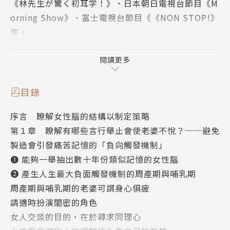
《林先生が驚く初耳学！》、日本朝日電視台節目《M
orning Show》、富士電視台節目《《NON STOP!》
等。
———日本各大媒體爭相報道———
閱讀更多
“如何和不講理的老婆相處？是你此生最大的專案管
目錄
理。
序言 瞭解女性腦的結構以制定策略
第１章 瞭解有哪些言行舉止會使老婆不悅？──避免
腦科學專家教的——夫婦善哉70年聖經！”
製造會引發痛苦記憶的「負向觸發機制」
❶ 能夠一舉抽出數十年份類似記憶的女性腦
「不合理的情緒」和「相處的苦笑」，
❷ 產生人生最大負面觸發機制的周產期與哺乳期
周產期與哺乳期的老婆可謂身心俱疲
才是生活裡的抑揚頓挫，生命力的泉源，
請適時扮演閨密的角色
女人交談的目的，在於尋求同理心
更是只有兩人才懂的羈絆。