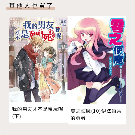
其他人也買了
繪者簡介
手刀葉
冬天只想當棉被捲(:3[__]
這次也請大家多多指教!
我的男友才不是殭屍呢
零之使魔(10)伊法爾蒂
(下)
的勇者