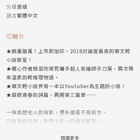
分級
普級
語言
繁體中文
簡介
★銷量破萬！上市即加印，2018討論度最高的華文輕
小說新星！
★暖心作者微混吃等死攜手超人氣繪師手刀葉，再次帶
來溫柔的輕推理物語。
★華文輕小說界第一本以Youtuber為主題的小說！
★謳歌青春的詩篇，再開第三篇章──
一味追趕他人的背影，便永遠看不見前方。
只有與妳並肩，我們才能一同尋找解答。
「這個世界上，哪來那麼多理由？」
閱讀更多