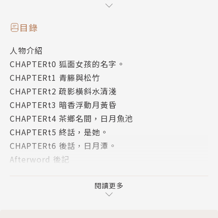
循著線索一路找尋，柳透光越來越貼近白宣的內心，
也終於明白了這趟旅行真正的意義。
目錄
重新展開的旅途，他不再盲目追隨過往足跡，選擇跨出
人物介紹
屬於自己的腳步。
CHAPTERt0 狐面女孩的名字。
吳疏影，纖細美麗、如梅花般孤高的女孩。
CHAPTERt1 青籐與松竹
透過她的雙眼，沒有方向的男孩，在一片迷霧中，發現
CHAPTERt2 疏影橫斜水清淺
了不曾注意的道路。
CHAPTERt3 暗香浮動月黃昏
CHAPTERt4 茶鄉名間，日月魚池
作者簡介
CHAPTERt5 終話，是她。
CHAPTERt6 後話，日月潭。
微混吃等死
Afterword 後記
版權頁
前錯字王國北境領主「混吃」。
閱讀更多
這次後記比較沒哏，只好認真寫這一欄。最近很想看到
能讓人沉浸、大哭的神作，電影、小說、動畫都好，求
推薦。