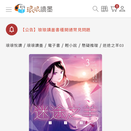
【公告】8/10、8/13 行動網路降速演練提醒
0
【公告】琅琅讀墨數位閱讀資產合併與書櫃開通申請
【公告】琅琅讀墨書櫃開通常見問題
【公告】琅琅讀墨 3 分鐘完成書櫃開通與資產合併申
請圖文教學
琅琅悅讀
琅琅讀墨
電子書
輕小說
懸疑推理
迷途之羊03
【公告】琅琅書店服務升級重要說明及資產合併結果
查詢
【公告】8/10、8/13 行動網路降速演練提醒