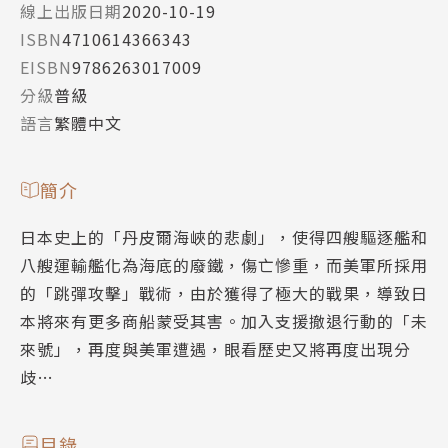
線上出版日期
2020-10-19
ISBN
4710614366343
EISBN
9786263017009
分級
普級
語言
繁體中文
簡介
日本史上的「丹皮爾海峽的悲劇」，使得四艘驅逐艦和
八艘運輸艦化為海底的廢鐵，傷亡慘重，而美軍所採用
的「跳彈攻擊」戰術，由於獲得了極大的戰果，導致日
本將來有更多商船蒙受其害。加入支援撤退行動的「未
來號」，再度與美軍遭遇，眼看歷史又將再度出現分
歧…
目錄