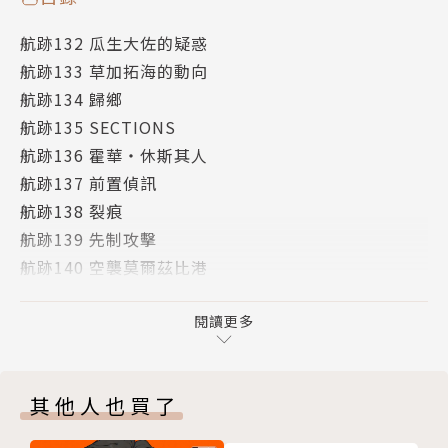
航跡132 瓜生大佐的疑惑
航跡133 草加拓海的動向
航跡134 歸鄉
航跡135 SECTIONS
航跡136 霍華・休斯其人
航跡137 前置偵訊
航跡138 裂痕
航跡139 先制攻擊
航跡140 空襲莫爾茲比港
航跡141 拂曉出擊
航跡142 丹皮爾海峽的黎明
閱讀更多
航跡143 空中目標
航跡144 彈藥裝填
其他人也買了
版權頁