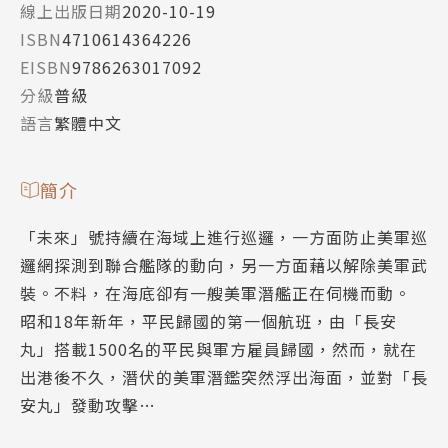
線上出版日期
2020-10-19
ISBN
4710614364226
EISBN
9786263017092
分級
普級
語言
繁體中文
簡介
「未來」號持續在海域上進行巡邏，一方面防止美軍巡
邏網探測到聯合艦隊的動向，另一方面藉以解除美軍武
裝。不料，在海底卻有一艘美軍潛艦正在伺機而動。
昭和18年新年，平民歸國的第一個航班，由「長安
丸」搭載1500名的平民與軍方雇員歸國，然而，就在
出港後不久，潛伏的美軍潛鑑突然浮出海面，並對「長
安丸」發動攻擊…