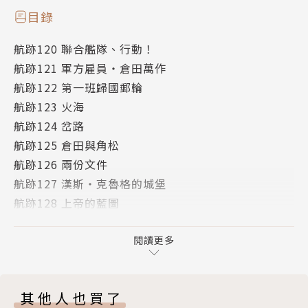
目錄
航跡120 聯合艦隊、行動！
航跡121 軍方雇員・倉田萬作
航跡122 第一班歸國郵輪
航跡123 火海
航跡124 岔路
航跡125 倉田與角松
航跡126 兩份文件
航跡127 漢斯・克魯格的城堡
航跡128 上帝的藍圖
航跡129 鈾235
航跡130 兩項紀錄
閱讀更多
航跡131 回到戰場的將軍
版權頁
其他人也買了