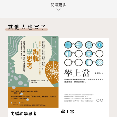
多聲帶語言能力，事事無往不利
閱讀更多
第三章 從言簡意賅到出口成章
多數言不及義，開會浪費時間
其他人也買了
以邏輯、條理方式，精確說出重點
恰當的措辭用語，修飾、包裝話語內容
古今用語兼備，博得滿堂采
平時多背多記，詞窮說不出漂亮話
第四章 會說好聽話，人緣處處佳
說話像花錢一樣，要用在刀口上
全天下的女兒，不會喜歡「當」媽媽的妹妹
叫阿婆姑娘，不遭白眼才怪
幾句好聽的話，理性消費者也破功
甜言蜜語適可而止，切不可花言巧語
第五章 談話投機，人際如意
話一投機，聊起勁來
學上當
向編輯學思考
一、投其所好、找取共通：