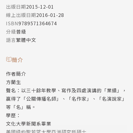
出版日期
2015-12-01
線上出版日期
2016-01-28
ISBN
9789571364674
分級
普級
語言
繁體中文
簡介
作者簡介
方蘭生
聲名：以三十餘年教學、寫作及四處演講的「業績」，
贏得了「公關傳播名師」、「名作家」、「名演說家」
等「名」稱。
學歷：
文化大學新聞系畢業
美國紐約聖若望大學亞洲研究所碩士