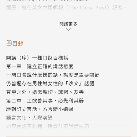
經歷：曾任英文中國郵報（The China Post）記者、
華僑通訊社總編輯、清華公關顧問公司總經理、文化大
學新聞系主任、大眾傳播系主任等職務。
閱讀更多
現職：除了在文化大學大眾傳播系兼任教職外，也是
「魅力公關個人工作室」的負責人。
目錄
演講：三十餘年來，受各級政府機構、各大小企業、各
開講（序）一樣口說百樣話
類社團、各級學校以及中國大陸、東南亞國家等邀約，
第一章 建立正確的說話態度
高達上萬場演講，被譽為大師級的演說家。
一開口會說什麼樣的話，態度是主要關鍵
著作：
仍普遍存在男性對女性的「沙文」話語
《魅力公關》、《形象魅力》、《人際吸引力》、《自
尊重之外，還需親切、誠懇、友善
助公關》、《不敗的小方》、《年輕有夢》（以上每本
第二章 工欲善其事，必先利其器
書均曾榮登暢銷書排行榜）、《傳播原理》、《新聞自
歷朝訂立官話，方言變小媳婦
由與新聞自律》等。
語言文化，人際溝通
有聲書籍包括《自我成長》、《秀出自己》等系列多達
如果言語不能通，還談什麼說話技巧
二十餘冊，均為暢銷有聲書，廣受佳評。
國台混合語，成了台灣主流