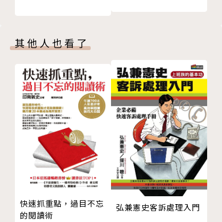
二、有備而來，不斷充實：
三、運用技巧，掌握話題：
第六章 幽默風趣，無往不利
其他人也看了
噓寒問暖好聽的話，要講得窩心
講好笑的話，切莫弄巧成拙
幽默像寫文章，可以培養與練習
運用諧音，談吐風趣
高齡不是從政障礙，雷根反將對手一軍
自我消遣，更能製造笑果
勇於說笑，練習幽默言談
第七章 說話「多或少」與「是或不」的藝術
說三分聽七分，是說話分寸的「黃金比例」
劣質的話說多了，令人反感、討厭
少說是非、八卦，多些成熟、趣味
快速抓重點，過目不忘
聽任何人說話，起碼的態度是尊重講者
弘兼憲史客訴處理入門
的閱讀術
聚精會神聆聽，展現「Say Yes!」的魅力