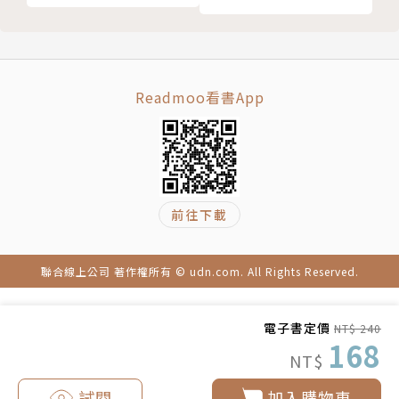
不懂得說不，負面結果隨之而來
「說不」的理由或苦衷，要讓對方理解、諒解
第八章 失言失態的後果與處理
一言興邦，一言喪邦
Readmoo看書App
失言最多，莫過於國內政治人物
罄竹難書說出口，賠掉了形象
一時失察說溜口，後果不堪設想
管好嘴巴，說話前三招防範
前往下載
要如何管理、防範失言、引喻失義或口誤呢？
知名人物讀錯音，魅力打了折扣
唸錯字比比皆是，會錯意啼笑皆非
聯合線上公司 著作權所有 © udn.com. All Rights Reserved.
秀出認錯的誠意與悔意，勇於致歉、請罪
第九章 溝通能成功，凡事必順通
電子書定價
NT$ 240
為何講不通，找出其間鴻溝
168
NT$
非理性的障礙，生活常見
存異求同，溝通共識
試閱
加入購物車