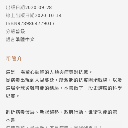
出版日期
2020-09-28
線上出版日期
2020-10-14
ISBN
9789864779017
分級
普級
語言
繁體中文
簡介
這是一場驚心動魄的人類與病毒對抗戰。
從病毒出現到人禍蔓延，所激起的抗疫圍堵戰線，以及
這場全球災難可能的結局，本書做了一段史詩般的科學
紀實。
剖析病毒發展、新冠趨勢、政府行動、世衛功能的第一
本書
疫情當前，最大敵人不是病毒，是我們自己！