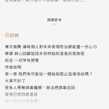
我們需要以備戰般認真態度為全球大流行病做好準備。
――比爾蓋茲
閱讀更多
在恐慌與疫情的年代下必讀的啟蒙好書。――英國Kirkus
書評
目錄
中央研究院院士賴明詔、台大公衛學院院長鄭守夏 推
專文推薦 讓每個人對未來疫情防治都能盡一份心力
薦
導讀 靜心回顧這段未到終點的漫長抗疫旅程
病毒專家 何美鄉 導讀
前言 一切早有預警
作者說明
每部災難片都始於科學家的話遭人漠視。
第一章 我們有可能從一開始就阻止這場浩劫嗎？
1957年亞洲流感致命人數兩百萬至四百萬；2003年SA
大事不妙了
RS人人自危，全球付出四百億美元代價；2009年流感
很多人帶著病毒離開，無法把病毒召回
奪走超過二十萬條人命，損失五百五十億……過去數十
疫情已經四處蔓延
年病毒警示不斷響起，血淚斑斑卻未讓我們學會教訓，
這一切可以避免嗎？
更別提防範未然！
意識形態凌駕了公衛政策