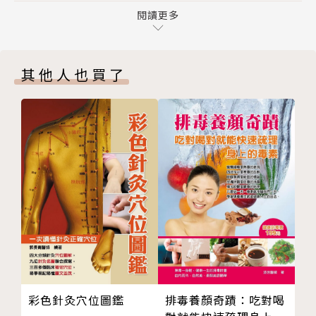
第二章 新興病毒有哪些？為什麼會出現？
閱讀更多
病毒感染已成為人類最大殺手，更甚戰爭和饑荒。
傳染病是人類最大的殺手
新冠肺炎造成的死亡持續攀升，有些是因不敵病毒，更
生命自會找到出路
多是因長期貧困、政治經濟受創、醫療系統不堪負荷而
其他人也買了
應該優先提防的病毒清單
倒下。對抗病毒需要傳染病監測系統、超前部署、圍堵
研發新興傳染病療法的難題
減災、疫苗開發，以及最重要的，敢於任事的國家與國
第三章 SARS, MERS ──不能說這一切毫無預警！
際社會。
病毒遲早會找上你身邊的人
從SARS疫情中學到的五個教訓
疫情第一線，剖析病毒發展、新冠趨勢、各國及世衛行
了解MERS的三個理由
動的第一本書。
第四章 不要怪罪蝙蝠
作者以人類戰勝多數傳染病的故事揭開序幕，對比現在
我們不想傷害那些蝙蝠
如何落得被新冠病毒攻陷。透過科學研究軼事、政府的
不尋常的基因序列
錯與除錯、世衛進退維谷的角色、疫苗生產的進程與難
為什麼是蝙蝠？
題，歸納出迫切的因應之道及備戰能力。
監控病毒和保護生態
第五章 從流感大流行看新冠肺炎之疫
作者簡介
彩色針灸穴位圖鑑
排毒養顏奇蹟：吃對喝
狡詐多變的流感病毒