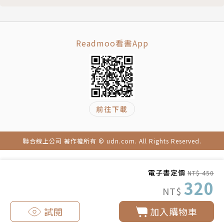
第八章 不該爆發的全球大流行，以及如何防止下一場
謝佩妏
浩劫
清大外文所畢，專職譯者。譯有《為了活下去》、《時
我們要看得出來自己身處險境
光的皺摺》、《橡膠帝國》等書。
Readmoo看書App
這次抗疫經驗給未來的借鑑
聯合全球的力量才能戰勝它
黃薇菁
國家必須怎麼做？
輔仁大學生物系學士，美國威斯康辛大學麥德遜分校動
究責遊戲沒有幫助
物學碩士。
致謝
前往下載
聯合線上公司 著作權所有 © udn.com. All Rights Reserved.
電子書定價
NT$ 450
320
NT$
試閱
加入購物車