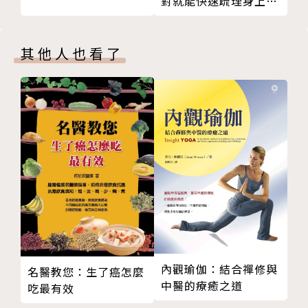
對就能快速疏理身上的
從豬流感到新冠肺炎
毒素
黛博拉•麥肯齊Debora MacKenzie
我們學到了什麼教訓？
國際知名戰疫記者。擔任《新科學人》（New Scienti
其他人也看了
悲劇已然發生，只是不知規模有多大
st）及其他相關平臺記者超過三十年，主要報導領域為
我們其實沒有準備好
新興傳染病。
第六章 我們該如何對抗與因應疫情？
新冠肺炎爆發之初，麥肯齊是警告疫情可能會進入全球
我們需要什麼行動？
大流行規模的先驅吹哨者之一。從SARS到狂犬病，從
必須有更多人一起努力
伊波拉、愛滋病到流感，麥肯齊都站在抗疫第一線，將
嚴密的監測與更好的預測能力
疫病從何而來、如何散播、人類該怎麼防禦的資訊帶給
一地有疾病就是各地有疾病
全球讀者。除了傳染性疾病，對於社會科學與國際組織
認識敵人，選擇武器
的發展亦卓有專業分析。
抗生素的風險
二○一○年獲得美國微生物學會公共事務獎，也曾獲頒
第七章 我們究竟會失去什麼？
英國科學作家協會作家獎。從事記者工作前為生物醫學
複雜互動成為無法預期的影響
研究人員。
全球大流行可能會變得多可怕？
內觀瑜伽：結合禪修與
名醫教您：生了癌怎麼
中醫的療癒之道
病毒演化適應人類的後果
譯者簡介
吃最有效
我們現在有機會做出改變