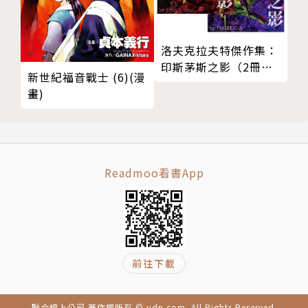
洛夫克拉夫特傑作集：
印斯茅斯之影（2冊套
新世紀福音戰士 (6)(漫
書）
畫)
Readmoo看書App
前往下載
聯合線上公司 著作權所有 © udn.com. All Rights Reserved.