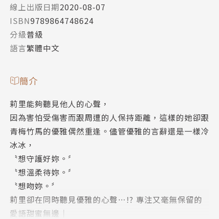
線上出版日期
2020-08-07
ISBN
9789864748624
分級
普級
語言
繁體中文
簡介
莉里能夠聽見他人的心聲，
因為害怕受傷害而跟周遭的人保持距離，這樣的她卻跟
青梅竹馬的優雅偶然重逢。儘管優雅的言辭還是一樣冷
冰冰，
〝想守護好妳。〞
〝想溫柔待妳。〞
〝想吻妳。〞
莉里卻在同時聽見優雅的心聲…!? 專注又毫無保留的
愛語甜蜜無邊｜