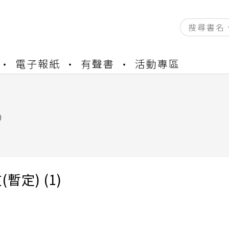
電子報紙
有聲書
活動專區
資產合併結果查詢
書櫃開通申請
與資產合併申請圖文教學
資產合併結果查詢
)
書櫃開通申請
暫定) (1)