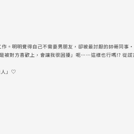
於工作。明明覺得自己不需要男朋友，卻被最討厭的帥哥同事
要是被對方喜歡上，會讓我很困擾」呃……這樣也行嗎!? 從
賤人」♡