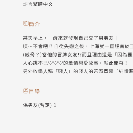
語言
繁體中文
簡介
某天早上，一醒來就發現自己交了男朋友｜
咦…不會吧!? 自從失戀之後，七海就一直埋首
(威脅？)當他的冒牌女友!?而且理由還是「因為
人心跳不已♡♡♡的激情戀愛故事，就此開幕！
另外收錄人稱「賤人」的賤人的苦澀單戀「純情
目錄
偽男友(暫定) 1