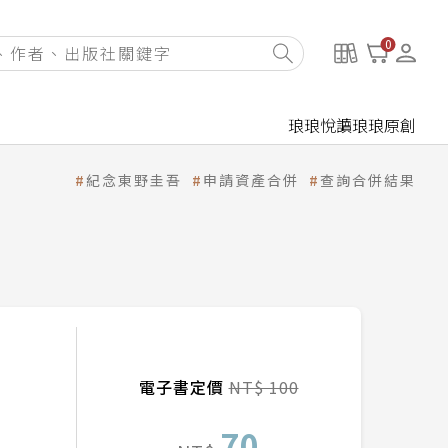
0
琅琅悅讀
琅琅原創
紀念東野圭吾
申請資產合併
查詢合併結果
電子書定價
NT$ 100
70