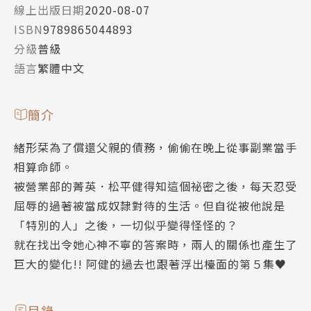
線上出版日期
2020-08-07
ISBN
9789865044893
分級
普級
語言
繁體中文
簡介
緒形栞為了償還父親的債務，偷偷在晚上從事副業當手
相算命師。
被營業部的菁英．松平健得知這個祕密之後，每天忍受
屈辱的過著被當成奴隸對待的生活。但自從被他說是
「特別的人」之後，一切似乎變得怪怪的？
就在找出令她心神不寧的答案時，兩人的關係也產生了
巨大的變化!! 阿健的過去也跟著浮出檯面的第５集♥
目錄