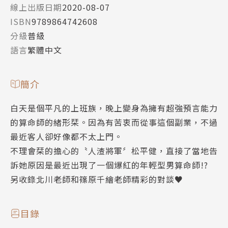
線上出版日期
2020-08-07
ISBN
9789864742608
分級
普級
語言
繁體中文
簡介
白天是個平凡的上班族，晚上變身為擁有超強預言能力
的算命師的緒形栞。因為有苦衷而從事這個副業，不過
最近客人卻好像都不太上門。
不理會栞的擔心的〝人渣將軍〞松平健，直接了當地告
訴她原因是最近出現了一個爆紅的年輕型男算命師!?
另收錄北川老師和篠原千繪老師精彩的對談♥
目錄