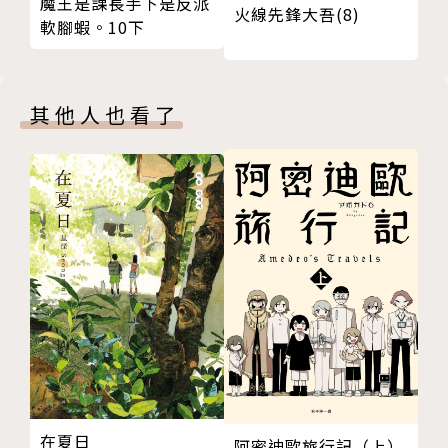
魔王是課長手下是反派
火線先鋒大吾(8)
軟腳蝦。10下
其他人也看了
在夏日
阿密迪歐旅行記（上）