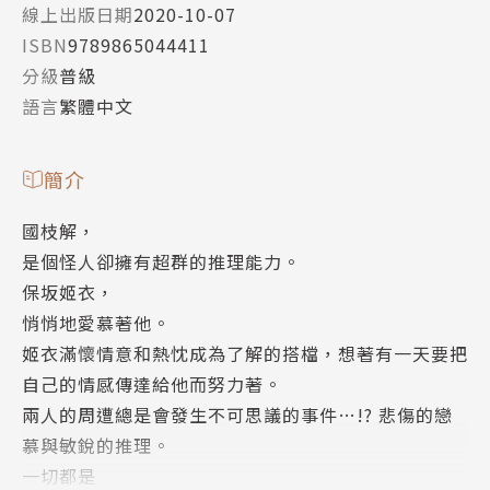
線上出版日期
2020-10-07
ISBN
9789865044411
分級
普級
語言
繁體中文
簡介
國枝解，
是個怪人卻擁有超群的推理能力。
保坂姬衣，
悄悄地愛慕著他。
姬衣滿懷情意和熱忱成為了解的搭檔，想著有一天要把
自己的情感傳達給他而努力著。
兩人的周遭總是會發生不可思議的事件…!? 悲傷的戀
慕與敏銳的推理。
一切都是