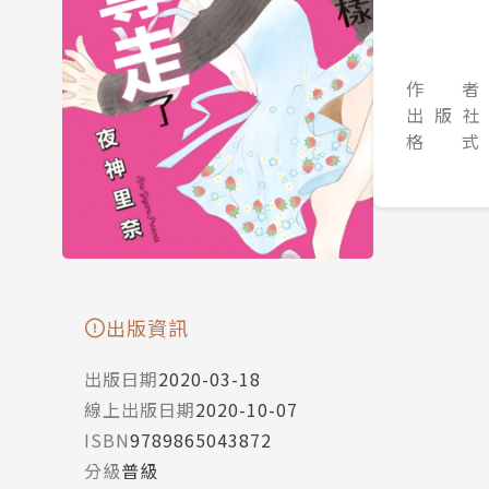
作 者
出 版 社
格 式
出版資訊
出版日期
2020-03-18
線上出版日期
2020-10-07
ISBN
9789865043872
分級
普級