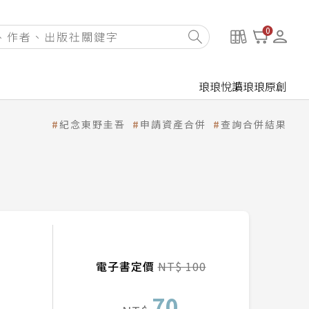
0
琅琅悅讀
琅琅原創
紀念東野圭吾
申請資產合併
查詢合併結果
電子書定價
NT$ 100
70