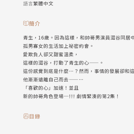
語言
繁體中文
簡介
青生，16歲。因為這樣，和帥哥男演員澀谷同居
孤男寡女的生活加上祕密約會。
愛欺負人卻又甜蜜溫柔，
這樣的澀谷，打動了青生的心——。
這份感覺到底是什麼…？然而，事情的發展卻和
他漸漸遠離自己而去——…
「喜歡的心」加速！並且
新的帥哥角色登場─!!! 劇情緊湊的第2集！
目錄