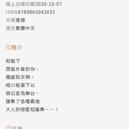
線上出版日期
2020-10-07
ISBN
9789865042653
分級
普級
語言
繁體中文
簡介
和脫下
西裝外套的你，
獨處到天明。
相川裕筆下以
辦公室為舞台，
匯集了各種霸道
大人的戀愛短篇集－－！
目錄