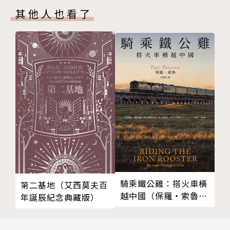
但願心如大海
文學》雜誌及出版社總編輯。現為有鹿文化事業有限公
其他人也看了
台南魯麵和泉州滷麵
司社長，著有童書《星星的作業簿》；散文《眼耳鼻
靜觀萬物，雲淡風輕
舌》、《我一個人記住就好》；詩集《陽光蜂房》、
隱者之思
《家族》、《肉身》、《我佛莫要，為我流淚》、《當
淨土就在淨心中
一隻鯨魚渴望海洋》、《有鹿哀愁》、《亮的天》，二
許尼歐
○○六年十二月出版《遺失的哈達：許悔之有聲詩
敬畏的力量
集》；英譯詩集Book of Reincarnation、三人合集
暖食餐桌，Eric出新書！
《台灣現代詩II》之日譯詩集等詩作外譯，並與馬悅然
看見自己
（N.G.D. Malmqvist）、奚密（Michelle Yeh）合編
記憶之光──孫翼華畫作
《航向福爾摩莎：詩想臺灣》（Sailing to Formosa:
味味一味，平常心是道
A Poetic Companion to Taiwan, 美國華盛頓大學出
「不二齋」主人江赫
版社出版，二○○五年）；二○○七年十二月出版個人
以此筆墨法供養
日譯詩集《鹿の哀しみ》（三木直大教授翻譯，東京思
騎乘鐵公雞：搭火車橫
第二基地（艾西莫夫百
璟誠與嘉誠
越中國（保羅‧索魯旅
年誕辰紀念典藏版）
潮社印行）；二○一○年七月出版散文《創作的型
遊經典改版回歸）
信物──一卷「天平經」
錄》；二○一七年六月出版詩集《我的強迫症》；二O
恰巧行過菩提樹下
一八年十月出版散文《但願心如大海》。