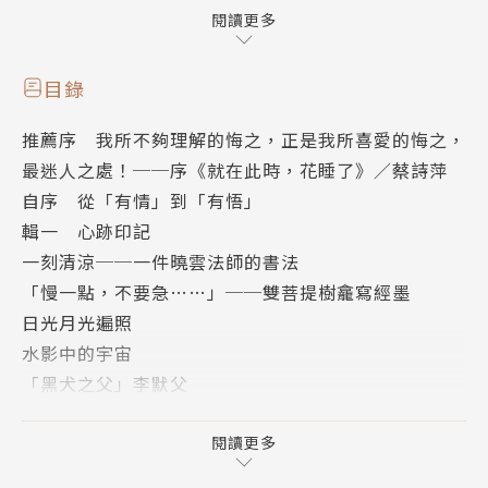
吳耿禎、陳念慈⋯⋯等人，透過作者多年的交遊見聞與
閱讀更多
敏銳細膩觀察，記錄創作者最特殊之處與最珍貴的心
意。
目錄
推薦序 我所不夠理解的悔之，正是我所喜愛的悔之，
蘇東坡詩句「只恐夜深花睡去」，説的正是：人，如何
最迷人之處！──序《就在此時，花睡了》／蔡詩萍
詩意地在這個世界活得更有滋味、興味、品味；其中的
自序 從「有情」到「有悟」
關鍵在於心中有情、開放知覺，使自己受限的身心打破
輯一 心跡印記
邊界，在一個專注甚深的時刻，又突然不刻意著力了，
一刻清涼──一件曉雲法師的書法
自然而然，世界就開啟更多的可能，不受纏縛。——許
「慢一點，不要急……」──雙菩提樹龕寫經墨
悔之
日光月光遍照
水影中的宇宙
關於蔣勳：
「黑犬之父」李默父
我知道蔣勳老師這副對聯要向我說什麼，大概是提醒
「青雨山房」的挺瑋和季萱
我，不要任心緒常常為外境所惑搖，要跳脫出來，客觀
藍田日暖
閱讀更多
化去面對更廣濶的秩序——美，甚或是不仁；一刻靜心
欣欣物自私
之中，可以稍稍修補自己為人事、時局、世道所斲傷的