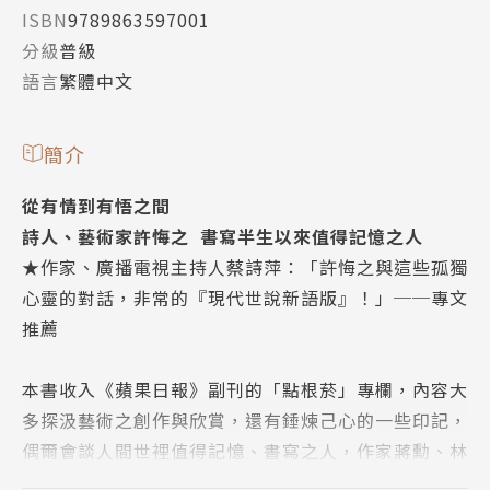
ISBN
9789863597001
分級
普級
語言
繁體中文
簡介
從有情到有悟之間
詩人、藝術家許悔之 書寫半生以來值得記憶之人
★作家、廣播電視主持人蔡詩萍：「許悔之與這些孤獨
心靈的對話，非常的『現代世說新語版』！」──專文
推薦
本書收入《蘋果日報》副刊的「點根菸」專欄，內容大
多探汲藝術之創作與欣賞，還有錘煉己心的一些印記，
偶爾會談人間世裡值得記憶、書寫之人，作家蔣勳、林
文月、李昂、王浩一、韓良露，藝術家于彭、連建興、