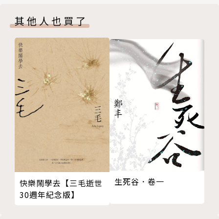
原聲童聲合唱團與阿貫老師
心性吧。
其他人也買了
用大尺丈量大地──郭旭原與黃惠美
六祖壇經4.0和孤獨管理
關於林文月：
從《黑潮漂流》到《漂島》
我這半生，送我最多次筆的人，是林文月老師。以前她
大化之中的簽名—憶于彭
每次從國外回來，大概都會送我一支筆，那彷彿是一種
找到薇薇安．邁爾
不必言語的叮嚀：悔之，用筆好好寫字。
班雅明和連建興
台北市音樂季
關於張淑芬：
何以解憂？朋友與杜康！
我不知道別人是怎麼看「台積電慈善基金會」董事長張
時光走向女孩，女人雕刻時光
淑芬的，但對我而言，她就是一個「法華經者」。
作弊，布施，金剛經
我的「圓圈日」
作者簡介 |
比流浪還遠的吳耿禎
許悔之
生死谷．卷一
快樂鬧學去【三毛逝世
南管，觀音，王心心
一九六六年生，台灣桃園人，國立台北工專（現改制為
30週年紀念版】
凌性傑和劉冠吟
國立台北科技大學）化工科畢業。曾獲多種文學獎項及
季札掛劍，韓良露
雜誌編輯金鼎獎，曾任《自由時報》副刊主編、《聯合