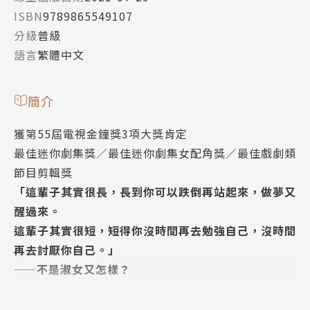
ISBN
9789865549107
分級
普級
語言
繁體中文
簡介
獲第55屆電視金鐘獎3項大獎肯定
最佳迷你劇集獎／最佳迷你劇集女配角獎／最佳戲劇類
節目剪輯獎
「這輩子其實很長，長到你可以跌倒再站起來，做夢又
醒過來。
這輩子其實很短，短得你沒時間再去勉強自己，沒時間
再去討厭你自己。」
——不是淑女又怎樣？
二〇一九年口碑、收視雙贏台語喜劇《俗女養成記》，