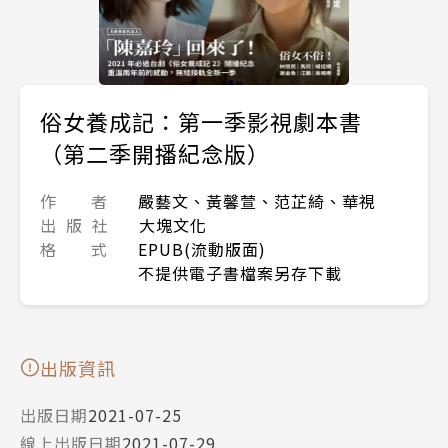
俗女養成記：第一季影視劇本書
（第二季開播紀念版）
作 者
嚴藝文、黃馨萱、范芷綺、華視
出 版 社
大塊文化
格 式
EPUB(流動版面)
不提供電子書檔案另存下載
出版資訊
出版日期
2021-07-25
線上出版日期
2021-07-29