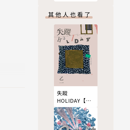
版）
其他人也看了
著手建造，
然面對自我
失蹤
HOLIDAY【出
foe。笛
版20週年全新
福從事屠宰
修訂版】
父願當牧