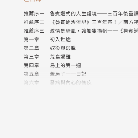
如此一來，我倒要感謝上帝帶我來到這個地方了
推薦序一 魯賓遜式的人生處境──三百年後重
※—※—※—※—※—※—※—※—※—※—※—
推薦序二 《魯賓遜漂流記》三百年祭！／南方
我們的人生，何嘗不是一次掉落荒島的求生歷程
推薦序三 激情是驟風，讓船隻揚帆──《魯賓
魯賓遜的故事是一部無可取代的冒險傳奇。在建
第一章 初入世途
一邊試圖扭轉現況，《魯賓遜漂流記》帶領長大
第二章 奴役與逃脫
的辯證。
第三章 荒島遇難
59歲的笛福在300年前寫出這本英國文學史上第
第四章 島上的第一週
講述了文明再造與心靈重塑，影響無數後世作家
第五章 蓋房子──日記
第六章 發病與內心的愧疚
第七章 務農體驗
作者簡介 |
第八章 探查小島
丹尼爾．笛福（Daniel Defoe，1660年9月13日
第九章 小艇
英國小說家、新聞記者、小冊子作者。英國啟蒙時
第十章 馴養山羊
福後來在自己的姓前面加上聽起來如同貴族的「de
第十一章 沙灘上的腳印
業，雙親都是長老會教徒，不信仰英國國教，笛
第十二章 隱蔽的石洞
笛福是英國文學史上第一個重要的小說家。他一