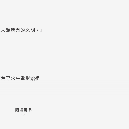
建人類所有的文明。」
等荒野求生電影始祖
閱讀更多
何狀態中更幸福。