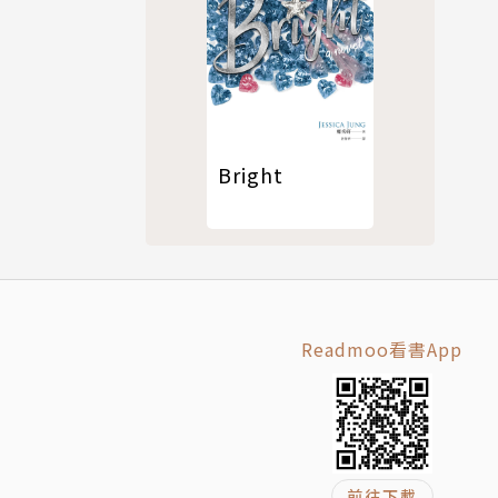
的同時，他
。三年後，
諷刺詩著
收所得税，
Bright
徑》中用反
捕入獄六個
英雄。向他
笛福獲得釋
年創辦了
Readmoo看書App
記》（Ro
遜也成為與困
前往下載