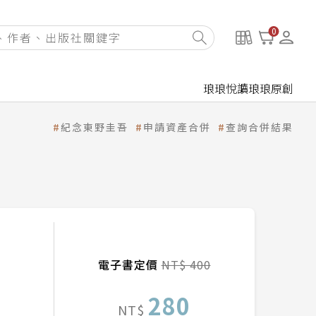
0
琅琅悅讀
琅琅原創
紀念東野圭吾
申請資產合併
查詢合併結果
電子書定價
NT$ 400
280
NT$