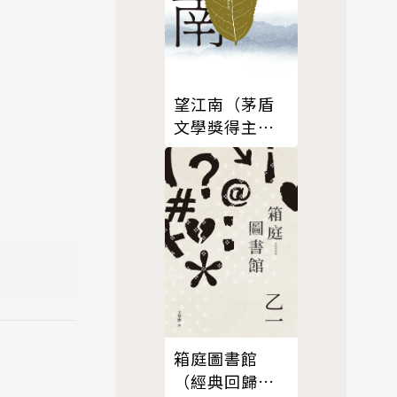
望江南（茅盾
文學獎得主王
旭烽，繼【茶
人三部曲】
後，最新史詩
力作）
箱庭圖書館
（經典回歸