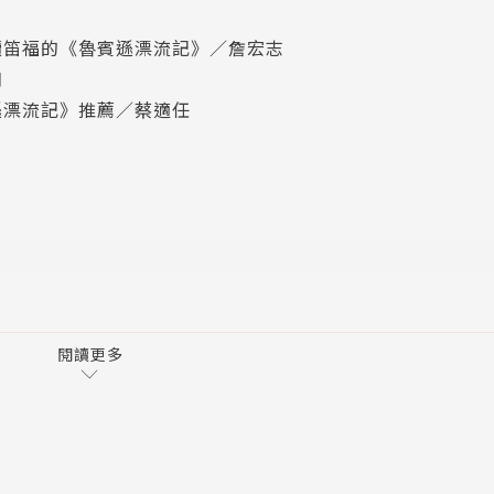
。
讀笛福的《魯賓遜漂流記》／詹宏志
※—※—※—※—※—※—※—※—※—※
朔
？
遜漂流記》推薦／蔡適任
造外在的有形事物同時，也撫慰了內心的焦慮與惶恐。他一邊
中與長大後的我們，逃離現實紛擾，展開一段與他人隔絕，全
一部長篇小說，
，笛福也因此被譽為「英國小說之父」。
閱讀更多
－1731年4月24日）
期小說奠基人，也稱「英國小說之父」。生於英國倫敦，本姓
」，形成笛福──Defoe這一筆名。笛福的父親詹姆斯．
福自己在長老會的學校接受中等教育，沒有上過大學。
生的經歷與冒險，比起小說中主人翁也毫不遜色。他沒有遵從