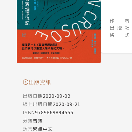
作 者
出 版 社
格 式
出版資訊
出版日期
2020-09-02
線上出版日期
2020-09-21
ISBN
9789869894555
分級
普級
語言
繁體中文