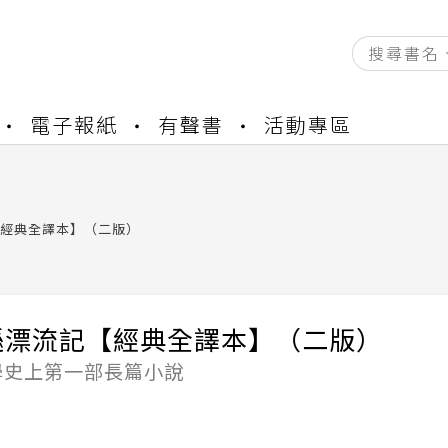
資產合併結果查詢
電子報紙
有聲書
活動專區
中，本站同步暫停部分閱讀服務
書櫃開通申請
與資產合併申請圖文教學
資產合併結果查詢
經典全譯本】（二版）
中，本站同步暫停部分閱讀服務
遜漂流記【經典全譯本】（二版）
學史上第一部長篇小說