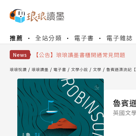
【公告】琅琅書店服務升級重要說明及
推薦
全站分類
電子書
電子雜誌
【公告】因 Readmoo 讀墨系統維護
【公告】琅琅讀墨數位閱讀資產合併與
【公告】琅琅讀墨書櫃開通常見問題
News
【公告】琅琅讀墨 3 分鐘完成書櫃開通
【公告】琅琅書店服務升級重要說明及
琅琅悅讀
琅琅讀墨
電子書
文學小說
文學
魯賓遜漂流記【
【公告】因 Readmoo 讀墨系統維護
魯賓
英國文