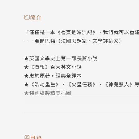
簡介
「僅僅是一本《魯賓遜漂流記》，我們就可以重
──羅蘭巴特（法國思想家、文學評論家）
★英國文學史上第一部長篇小說
★《衛報》百大英文小說
★忠於原著，經典全譯本
★《浩劫重生》、《火星任務》、《神鬼獵人》
★特別繪製精美插圖
我從世間的罪惡中
解脫出來了。
從這一刻起，
我知道即使自己身處孤獨的環境，也能活得比任
目錄