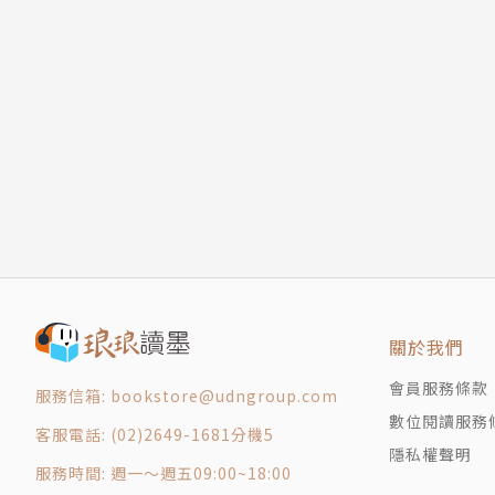
第十三章 遇難的西班牙大船
師，而是當了内衣經銷商，也經營菸酒和羊毛批
第十四章 夢想成真
對政治也很感興趣。1685年，他參加了試圖將蒙
第十五章 教育星期五
經商破產，不得不以其他方式謀生。他當過政府
第十六章 解救人質
稱。他反對封建專制，主張發展資本主義工商業。
第十七章 反叛者來訪
舉辦水火保險，設立精神病院，創辦女學等。
第十八章 收復大船
笛福不信仰英國國教，這使得他在政治上擁護信仰
第十九章 重返英國
語諷刺政府的宗教歧視政策，猛烈抨擊托利黨當
第二十章 星期五與熊之戰
月，並受枷刑示眾遊行三天。笛福則在獄中寫了
版權頁
投來的不是石塊而是鮮花，並爲他的健康乾杯。
放。哈利希望笛福辦雜誌，以爭取民眾對自己的蘇
《法國時事評論》。1708年哈利失勢，笛福繼續
關於我們
1719年，笛福根據水手亞歷山大．塞爾柯克的
會員服務條款
binson Crusoe）。出版以後大受歡迎，
服務信箱: bookstore@udngroup.com
數位閱讀服務
難抗爭的典型人物，讓笛福被視作英國小說的開
客服電話: (02)2649-1681分機5
譯者簡介 |
隱私權聲明
服務時間: 週一～週五09:00~18:00
謝濱安