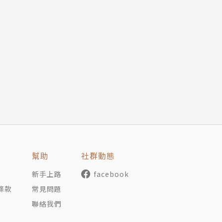
發，他因商務到過西班牙、法國、荷蘭、義大利。在商務成功
茅茨公爵推上王位的活動。1688年，加入了威廉三世的軍隊
的情報員，設計過開發事業。他還從事寫作，早年以政論文和
1698年發表了《論開發》，建議修築公路，開辦銀行，徵
新教的威廉三世。1702年他在政論文《消滅不同教派的捷
局迫害不同教派，由於文筆巧妙，起初未被識破，被發現後被
詩歌《枷刑頌》，諷刺法律的不公。圍觀的倫敦市民把他奉爲
輝格黨首領羅伯特．哈利非常欣賞笛福的才華，在他干涉下，
格蘭─英格蘭聯合政策的支持。笛福在哈利支持下於1704
支持其繼任者戈多爾芬，直到1713年雜誌中斷。
幫助
社群動態
一部分經歷和自己構思，完成了自己最著名的作品《魯賓遜漂流
新手上路
facebook
一年之內竟然出了四版，三百年來依然在世界各地流傳閱讀。魯賓
條款
常見問題
創者之一。
聯絡我們