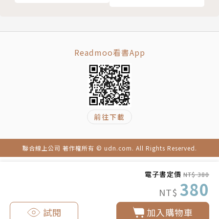
蔬食類
者親自實證身材又更精瘦，更有學員一年瘦23公斤。
+配方變化，全家人都
乾煸四季鮮蔬
適用的暖感手工皂！
此外，想要短期速瘦的人可以將「輕斷食」搭配「234
大滷菜
瘦身飲食法」，一旦瘦下來就怕復胖，只要將堅守3大
蔬食哈瓦那
要領+6大原則觀念記在心中，就能簡單維持身材了。
Readmoo看書App
加州沙拉
百蔬煎蛋卷
★★★重點5→特別加值四周FIT循環運動，跟著營養
彩椒鮮蔬
師動吃，讓你想變胖都難！
什錦炒菇
想要瘦得快，身材又緊實，一定要跟著只要跟著宋侑璇
魚香豆腐煲套餐
營養師的獨家「四周FIT循環運動」，不用上健身房，
前往下載
西芹豆皮炒腰果
不用私人教練花大錢，只要一張瑜伽墊，就能徹底甩掉
海鮮類
身上的肥油，讓你瘦得緊實有曲線，讓你想變胖都很
聯合線上公司 著作權所有 © udn.com. All Rights Reserved.
茄汁魚片
難！
海鮮蒟蒻蓋飯
電子書定價
NT$ 380
鮭魚炒飯
作者簡介
380
NT$
三杯中卷鮮蔬地瓜餐
鹽烤鯖魚
宋侑璇
試閱
加入購物車