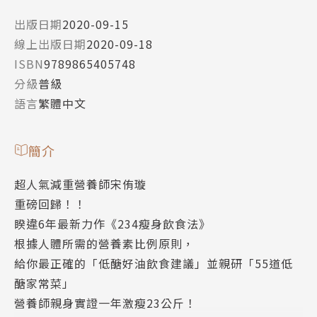
出版日期
2020-09-15
線上出版日期
2020-09-18
ISBN
9789865405748
分級
普級
語言
繁體中文
簡介
超人氣減重營養師宋侑璇
重磅回歸！！
睽違6年最新力作《234瘦身飲食法》
根據人體所需的營養素比例原則，
給你最正確的「低醣好油飲食建議」並親研「55道低
醣家常菜」
營養師親身實證一年激瘦23公斤！