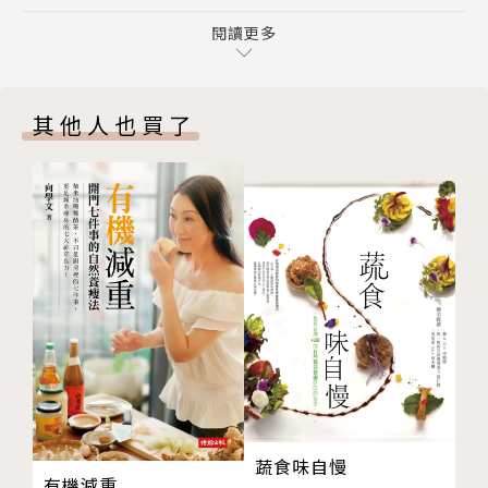
「234 瘦身飲食法」3 大特性，減肥風險小效果更顯
你，保證一定瘦！
著！
閱讀更多
聽A這樣吃，聽B那樣吃，不如聽台灣最強減重女王營
什麼人應該進行「234 瘦身飲食法」？
養師宋侑璇告訴你，根據營養學原則，提供最正確、精
針對內臟脂肪肥胖者（中央型肥胖）
準的減脂攝食份量。想知道一份醣類該怎麼吃？被神化
其他人也買了
「234 瘦身飲食法」與常見的減肥方法比較！
的「酪梨」吃太多也是會胖，吃進一根香蕉竟是吃了一
營養學小教室：從營養學來解惑「生酮飲食」，爭議在
碗飯？透過「234瘦身飲食法」的食材比例原則，均衡
哪裡？
六大營養素，讓你減脂瘦身，健康不損失。
PART2 「234瘦身飲食法」這樣做，吃法彈性高不復
胖
★★★重點2→最懶人減肥法，堅守3大要領+6大原
1、執行「234 瘦身飲食法」的3 大要領！
則，從此告別肥胖地獄！
要領1‧ 早餐吃對有助提升代謝！
本書不僅教你執行方法，更給你最正確的減脂觀念，只
營養學小教室：吃對早餐四大要點，至少提升500 卡
要牢記不管是外食自煮都能游刃有餘！3大要領這樣
代謝率！
做：一定要吃早餐才能提升代謝、睡對時間有助分泌瘦
要領2‧ 睡對時間有助分泌瘦體素！
體素、多喝水代謝快不易餓；6大原則這樣吃：【複合
要領3‧ 多喝水代謝快、不易飢餓！
型澱粉】：加強熱量代謝的動力、【正確吃好油】可以
2、 吃對「234 瘦身飲食法」的6 大原則！
蔬食味自慢
平衡荷爾蒙、【中低脂肪肉類】蛋白質的來源、【吃大
有機減重