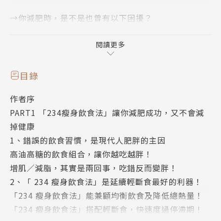
→你減肥時，是不是也曾有以下困擾？
●節食飢餓還是很難瘦？──三餐正常吃，吃對食物和
方法，才是減肥成功硬道理！
閱讀更多
●要減肥不吃澱粉才對？──醣類是燃燒油脂的驅動程
式，不吃醣會嚴重傷害健康！
目錄
●瘦了又胖的無限輪迴？──身體營養素不夠會越吃越
作者序
胖，吃對六大營養素保證瘦！
PART1 「234瘦身飲食法」讓你減肥成功，又不會減
掉健康
→什麼是「234瘦身飲食法」？
1、錯誤的飲食習慣，是現代人肥胖的主因
20%蛋白質、30%醣質、40%油脂，好油低醣又增
高油高糖的飲食組合，讓你越吃越胖！
肌，均衡飲食不復胖！
增肌／減脂，其實是兩回事，吃錯反而變胖！
2、「 234 瘦身飲食法」是延續輕斷食最好的利器！
→本書5大重點，輕鬆實踐「234減脂瘦身法」：
「234 瘦身飲食法」能兼顧均衡飲食及降低總熱量！
「234 瘦身飲食法」搭配輕斷食，快速度過停滯期！
★★★重點1→史上最精準，食材份量怎麼吃通通告訴