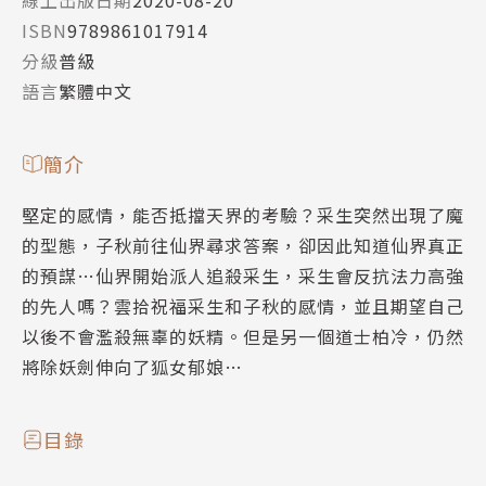
線上出版日期
2020-08-20
ISBN
9789861017914
分級
普級
語言
繁體中文
簡介
堅定的感情，能否抵擋天界的考驗？采生突然出現了魔
的型態，子秋前往仙界尋求答案，卻因此知道仙界真正
的預謀…仙界開始派人追殺采生，采生會反抗法力高強
的先人嗎？雲拾祝福采生和子秋的感情，並且期望自己
以後不會濫殺無辜的妖精。但是另一個道士柏冷，仍然
將除妖劍伸向了狐女郁娘…
目錄