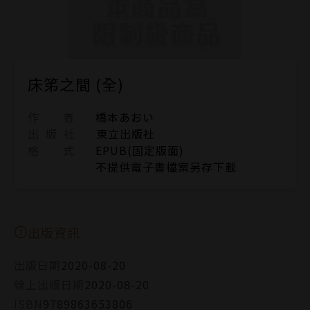
床笫之間 (全)
作 者
橋本あおい
出 版 社
東立出版社
格 式
EPUB(固定版面)
不提供電子書檔案另存下載
出版資訊
出版日期
2020-08-20
線上出版日期
2020-08-20
ISBN
9789863653806