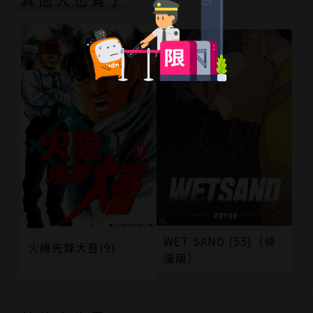
WET SAND (55)（條
火線先鋒大吾(9)
漫版）