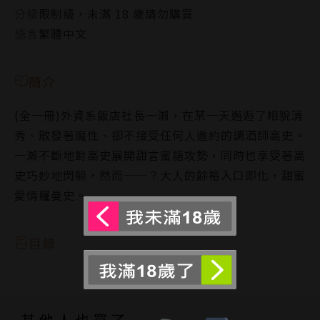
分級
限制級，未滿 18 歲請勿購買
語言
繁體中文
簡介
(全一冊)外資系飯店社長一瀨，在某一天邂逅了相貌清
秀、散發著魔性、卻不接受任何人邀約的調酒師高史。
一瀨不斷地對高史展開甜言蜜語攻勢，同時也享受著高
史巧妙地閃躲，然而──？大人的餘裕入口即化，甜蜜
愛情羅曼史。
目錄
其他人也買了