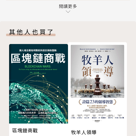
與贏家同一國就對了
閱讀更多
（邱涵能）」粉絲團長。
贏家為何就是波克夏？
複利力量大，打敗18％
愛研讀企業財報，常與朋友分享投資理念，專研巴菲特
其他人也買了
波克夏股票，不再可望不可及
式投資，最愛波克夏股票，時時評估企業價值，理解市
超越共同基金的操作祕笈
場價格，享受尋找偉大公司的旅程，靜心思考投資決策
買股與收購並行，絕不慢半拍
的寧靜，品嘗與卓越公司共創價值的喜悅。
不收手續費和經理費
重視投資獲利擴大的規模
2008年金融海嘯起，在研究所的學術基礎上，以巴菲
集中投資，不隨便分散投資
特為師，讀遍群書，形成巴菲特主義價值投資哲學。結
長期股東結構，經理人發揮空間大
合理論與實務，在股票投資上，從原始的60萬元資
危機入市，下重手買進
金，6年獲利120萬元，投資報酬率達到200%。
設定安全邊際，精打細算
回購股票，股東受益
Email：haneng6121@gmail.com
2 買進波克夏的合理價
價格與價值的迷思?!
區塊鏈商戰
牧羊人領導
透視「市場先生」