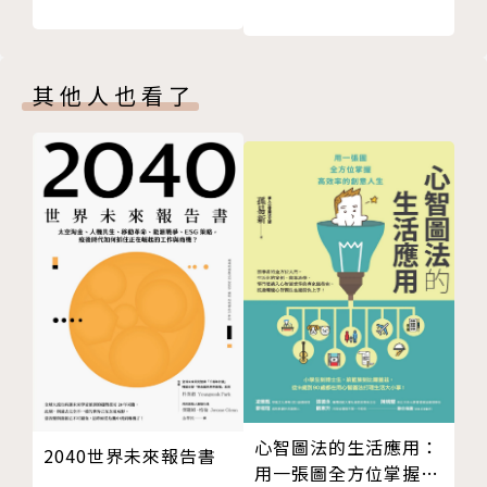
看懂「本淨比」和「本益比」
評估內在價值，停止盲目追逐
如何評估波克夏的價值？
其他人也看了
檢視波克夏內在價值的三大關鍵
以帳面價值追蹤績效
PBR≦1.5就買進
找出波克夏B股的帳面價值
計算買進波克夏B股的合理價格
我想打敗巴菲特！
麥克漢的投資組合
「進可攻、退可守」的投資組合
最失敗和最成功的投資經驗
隨時買、隨便買、永遠不要賣！
股價便宜的B股，適合散戶隨時買
心智圖法的生活應用：
除了波克夏B股，不隨便買
2040世界未來報告書
用一張圖全方位掌握高
永遠不要賣波克夏