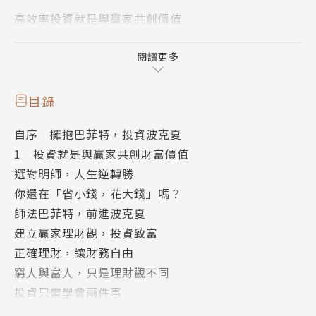
高效率投資就是與贏家共創價值
隨時買，隨便買，輕鬆賺
享有財務自由的生活不再遙不可及
閱讀更多
每季直接為你算出波克夏的合理買進股價
目錄
詳解後巴菲特時代的接班計畫
自序 擁抱巴菲特，投資波克夏
1 投資就是與贏家共創財富價值
收錄超過100張圖表，逐步詳解跨海開戶看盤方式
選對明師，人生逆轉勝
讓你用手機或電腦就能輕鬆操作
你還在「省小錢，花大錢」嗎？
創造其他投資專家無法保證的萬倍報酬
師法巴菲特，前進波克夏
讓你夜夜睡得安穩，年年獲利創新高
建立贏家理財觀，投資致富
正確理財，讓財務自由
作者介紹
窮人與富人，只是理財觀不同
邱涵能
投資只需學會兩件事
國立屏東科技大學EMBA碩士，巴菲特主義價值投資
投資或投機？
家，「共創價值投資」部落格版主，臉書「擁抱巴菲特