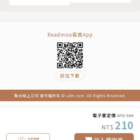
效率的創意人生
小散戶的買進策略
把握加碼好時機
如何開戶買賣波克夏？
簡單開戶，馬上就開始
Readmoo看書App
如何在第一證券開戶？
在第一證券看盤與買賣
手機操作也超方便
如何匯款到第一證券？
前往下載
第一證券的客戶服務
買賣美股的課稅問題
3 要挑好公司，就選超級CEO
聯合線上公司 著作權所有 © udn.com. All Rights Reserved.
就是股神巴菲特
除了績效，還有領袖魅力
電子書定價
NT$ 300
誠信至上，謙虛為懷
210
NT$
視股東為合夥人，知人善任
股神進化推手：查理．孟格
試閱
加入購物車