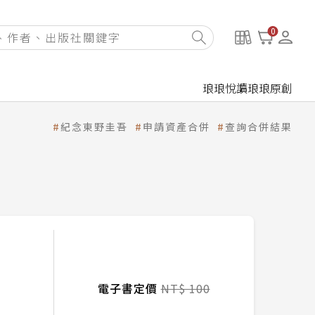
0
琅琅悅讀
琅琅原創
紀念東野圭吾
申請資產合併
查詢合併結果
電子書定價
NT$ 100