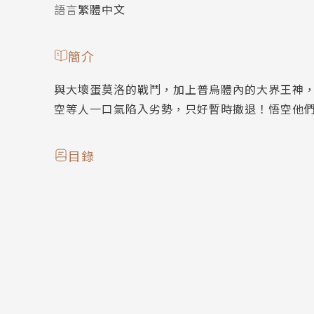
語言
繁體中文
簡介
與大壞蛋莫洛的戰鬥，加上普烏體內的大界王神
空等人一口氣陷入劣勢，只好暫時撤退！悟空他
目錄