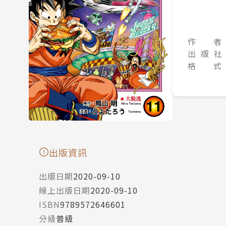
作 者
出 版 社
格 式
出版資訊
出版日期
2020-09-10
線上出版日期
2020-09-10
ISBN
9789572646601
分級
普級