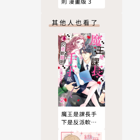
則 漫畫版 3
其他人也看了
魔王是課長手
下是反派軟腳
蝦。 2