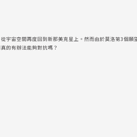
，從宇宙空間再度回到新那美克星上。然而由於莫洛第3個願
們真的有辦法能夠對抗嗎？