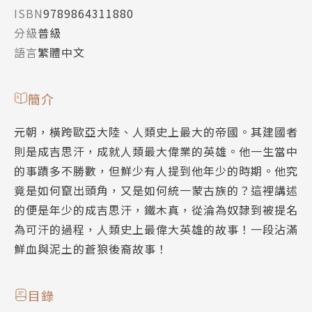
ISBN
9789864311880
分級
普級
語言
繁體中文
簡介
元朝，橫跨歐亞大陸、人類史上最大的帝國。其建國者
則是成吉思汗，成就人類最大偉業的英雄。他一生當中
的事蹟多不勝數，但鮮少有人提到他年少的時期。他究
竟是如何竄出頭角，又是如何統一蒙古族的？這裡講述
的便是年少的成吉思汗，鐵木真，從淪為奴隸到被提名
為可汗的過程，人類史上最偉大英雄的故事！一段沾滿
鮮血與泥土的蒼狼後裔故事！
目錄