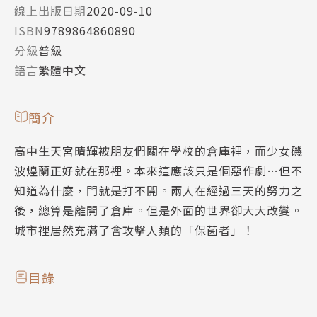
線上出版日期
2020-09-10
ISBN
9789864860890
分級
普級
語言
繁體中文
簡介
高中生天宮晴輝被朋友們關在學校的倉庫裡，而少女磯
波煌蘭正好就在那裡。本來這應該只是個惡作劇…但不
知道為什麼，門就是打不開。兩人在經過三天的努力之
後，總算是離開了倉庫。但是外面的世界卻大大改變。
城市裡居然充滿了會攻擊人類的「保菌者」！
目錄