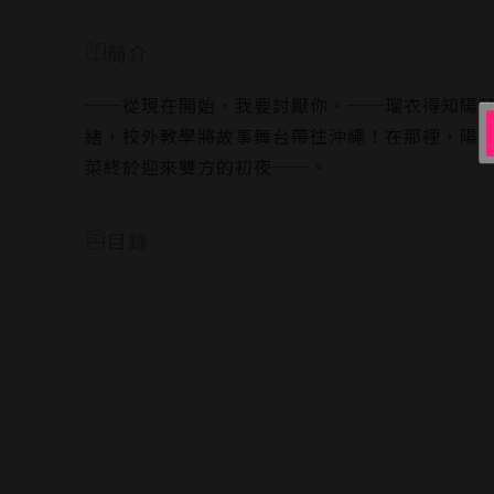
簡介
──從現在開始，我要討厭你。──瑠衣得知陽
緒，校外教學將故事舞台帶往沖繩！在那裡，陽
菜終於迎來雙方的初夜──。
目錄