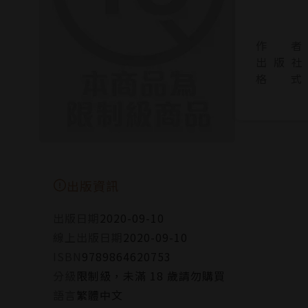
作 者
出 版 社
格 式
出版資訊
出版日期
2020-09-10
線上出版日期
2020-09-10
ISBN
9789864620753
分級
限制級，未滿 18 歲請勿購買
語言
繁體中文