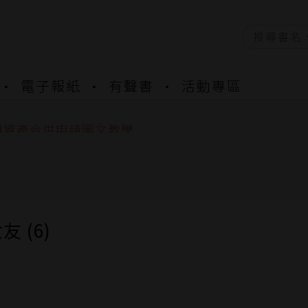
資產合併結果查詢
電子報紙
有聲書
活動專區
書櫃開通申請
與資產合併申請圖文教學
資產合併結果查詢
書櫃開通申請
 (6)