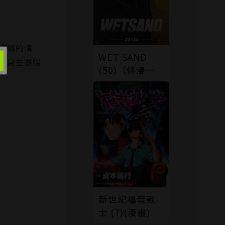
複雜的情
WET SAND
而夏生跟陽
(50)（條漫
版）
新世紀福音戰
士 (7)(漫畫)