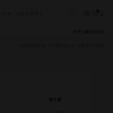
0
琅琅悅讀
琅琅原創
紀念東野圭吾
申請資產合併
查詢合併結果
電子書