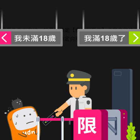
菜跟夏生正在交往，於是她決定【要討厭夏生】？各自抱持著
菜的泳衣被潮水沖走，亞亞決定向瑠衣告白而掀起軒然大波！