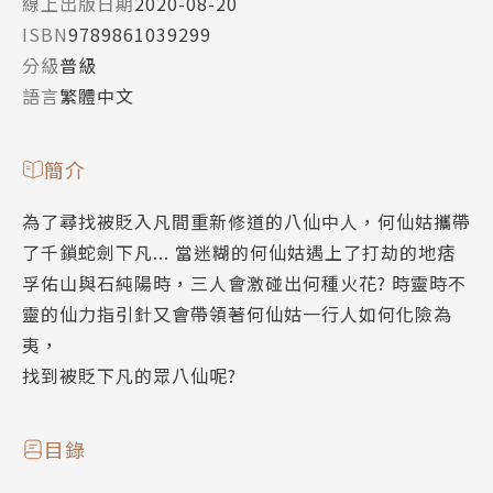
線上出版日期
2020-08-20
ISBN
9789861039299
分級
普級
語言
繁體中文
簡介
為了尋找被貶入凡間重新修道的八仙中人，何仙姑攜帶
了千鎖蛇劍下凡... 當迷糊的何仙姑遇上了打劫的地痞
孚佑山與石純陽時，三人會激碰出何種火花? 時靈時不
靈的仙力指引針又會帶領著何仙姑一行人如何化險為
夷，
找到被貶下凡的眾八仙呢?
目錄