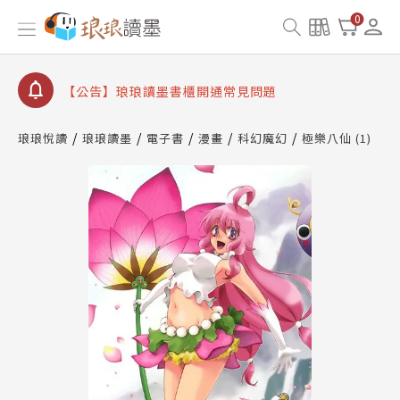
【公告】因 Readmoo 讀墨系統維護中，本站同步暫
0
停部分閱讀服務
【公告】琅琅讀墨數位閱讀資產合併與書櫃開通申請
【公告】琅琅讀墨書櫃開通常見問題
【公告】琅琅讀墨 3 分鐘完成書櫃開通與資產合併申
請圖文教學
琅琅悅讀
琅琅讀墨
電子書
漫畫
科幻魔幻
極樂八仙 (1)
【公告】琅琅書店服務升級重要說明及資產合併結果
查詢
【公告】因 Readmoo 讀墨系統維護中，本站同步暫
停部分閱讀服務