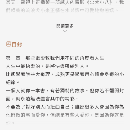
某天，電視上正播著一部感人的電影《忠犬小八》，我
們領養的流浪犬小米正躺在水某懷中可愛地撒著嬌。
水尢突然有感而發說：「對你來說，牠可能只是你生命
中的一部分；但對牠來說，你卻是牠的全世界。」
閱讀更多
一句簡短的話似乎就與這部電影緊密地結合了，造就了
目錄
我們粉絲團的誕生。
第一章 那些電影教我們用不同的角度看人生
二○一二年成立至今，一路以來我們從「那些電影教我
人生中最快樂的，是將快樂帶給別人。
的事」所獲得的，不是Facebook上六十幾萬的粉絲，
比起學著說些大道理，成熟更是學著用心體會身邊的小
或是Instagram上三十幾萬的追蹤者這些數字，我們真
細節。
正學習到的是──
一個人就像一本書，有著獨特的故事。但你若不翻開封
只要有夢，只要敢追，就沒有什麼不可能的事。
面，就永遠無法體會其中的精彩。
不要為了討好別人而扭曲自己；雖然很多人會因為你為
這真的是一段非常奇妙的旅程。
他們做的事而愛你，但總是有些人愛你，是因為你就是
如果有人在三年前說，我們會因為分享看電影的心得而
你。
擁有超過100萬的粉絲，我們一定會跟他說：「神經