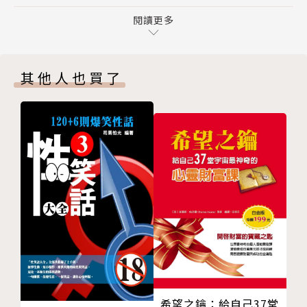
有時你能陪家人做的事，會比你能替他們做的事還珍
病。」但沒想到，三年過去了，我們已經介紹過近千部
貴。
閱讀更多
電影，寫了3000篇文章。
別去煩惱那些在你背後議論的人。他們會走在你後面，
我們的想法只是一種觀點，你當然也可以不同意。如果
不是沒有原因的。
你因此而去思考「這部電影教了你的事」，並將美好的
其他人也買了
耐心不是讓你空等，而是要你在等待時堅守你的信念。
事投射到你的人生中，讓你變得更強壯、活得更自在，
成功除了勇敢、堅持不懈外，更需要方向。
那就是──我們想要的事。
沒有無法達成的夢想，只有太早放棄的自己。
只要跟朋友在一起，傷痛就會少點，歡笑就會多點，人
那些兩個人一起看的電影
生就會快樂點。
那些一個人看的電影
沒有誰能夠永遠傷害你；當你懂得放下時，傷就開始癒
還有那些你錯過還沒看的電影
合了。
每一部電影都會與你有一個獨一無二的記憶
只因為你覺得不重要，不代表你可以不盡全力。
真誠不是要你想到什麼就說什麼，而是要每句話都發自
～精選獨白～
內心。
努力的結果，不一定會是成功，但絕不會是後悔。《魔
友情之所以能長久，在於彼此心中都將對方放在跟自己
球》 (Moneyball), 2011
平等的地位。
人生是一條路，讓你碰見不同的人；有人陪你走一段，
希望之鑰：給自己37堂