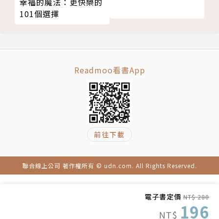
不是你的心不珍貴，而是那個人不珍惜。
幸福的魔法：更快樂的
水ㄤ／水某
101個選擇
愛不是一樣你可以得到的東西，而是一件你可以去做的
事。
我們是一對愛看電影的小夫妻；水尢愛看動作＆科幻
真愛不是用找的，是用打造的。
片，水某愛看文藝＆懸疑片，深受電影啟發的兩人立下
世上最容易的是做出承諾，最難的是守住承諾。
人生志向，要利用所長來帶給這個世界正面能量，過去
若是他不擔心會失去你，你又何必擔心會失去他？
Readmoo看書App
三年在正職工作外於社群平台分享電影心得，成為百萬
愛或許是一切的答案，但愛本身卻往往沒有答案。
人氣版主。
放下就是，之前耿耿於懷的，現在無所謂了。
談愛情和看魔術很像，被騙的人，多少都有那麼一點心
在玩具公司擔任行銷經理的水某雖然是職場女強人，卻
甘情願。
是個生活白癡，但也激起了水尢離開遊戲産業， 勵志
前往下載
愛，不是改變對方，而是一起成長。
成為賢慧居家的新好男人兼專職作家的特殊志向。
讓一個人能勇往直前的動力，往往來自身旁那些挺他到
底的人。
聯合線上公司 著作權所有 © udn.com. All Rights Reserved.
我們發現用不同的角度看電影，就會有意想不到的收
愛，要從自己做起。在愛情裡比愛對方更重要的，是努
穫。而擁有獨特觀點，善用精簡一句話傳達電影精神，
力成為最好的自己。
進而啟發讀者追求夢想、珍視人生，我們相信──人生
電子書定價
NT$ 280
196
愛，是兩個人一起面對的考驗，而不是考驗彼此。
就像是一部電影，精不精彩就取決於你怎麼看，和怎麼
NT$