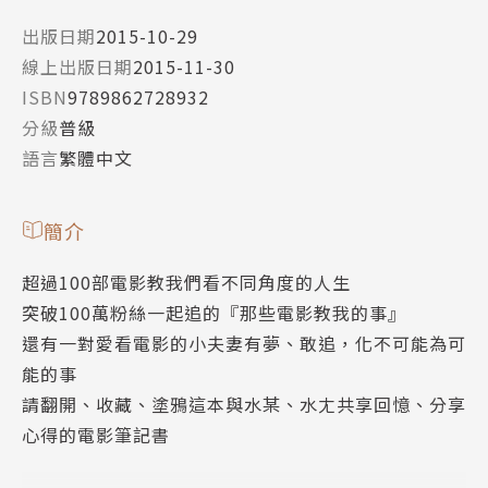
出版日期
2015-10-29
線上出版日期
2015-11-30
ISBN
9789862728932
分級
普級
語言
繁體中文
簡介
超過100部電影教我們看不同角度的人生
突破100萬粉絲一起追的『那些電影教我的事』
還有一對愛看電影的小夫妻有夢、敢追，化不可能為可
能的事
請翻開、收藏、塗鴉這本與水某、水ㄤ共享回憶、分享
心得的電影筆記書