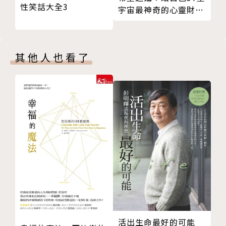
你必須先知道你在哪，才能去到想去的地方。
有人陪你走一生。《戰馬》（War Horse）, 2011
性笑話大全3
宇宙最神奇的心靈財富
當你懷疑自己的時候，不妨想想那些相信你可以的人。
耐心不是讓你空等，而是要你在等待時堅守你的信念。
課
隨遇而安不是要你逆來順受，而是在困境之中找到值得
《刺激1995》（The Shawshank Redeption）, 199
享受的小細節。
4
其他人也看了
一個好的領袖會把三樣東西留給他自己：疑惑、恐懼、
只因為你覺得不重要，不代表你可以不盡全力。《穿著
與責任。
Prada的惡魔》（The Devil Wears Prada）, 2006
第二章 那些電影教我們的兩個人的事
某些人來到你的生命中，不是為了愛你，而是讓你感到
讓血流動的是心，讓心跳動的是愛。
值得被愛。《戀夏500日》（500 Days of Summe
愛總是讓人期待，卻又害怕受到傷害。
r），2009
不是一句我愛你，兩人就能在一起。
談愛情和看魔術很像，被騙的人，多少都有那麼一點心
真愛就是當你發現，原來有人的快樂比你的快樂來得更
甘情願。《魔幻月光》（Magic in the Moonlight）,
重要。
2014
談戀愛時可以只看優點，但婚姻卻需要你包容缺點。
某些人來到你的生命中，不是為了愛你，而是讓你感到
值得被愛。
作者介紹
愛不能勉強，不愛也是。
活出生命最好的可能