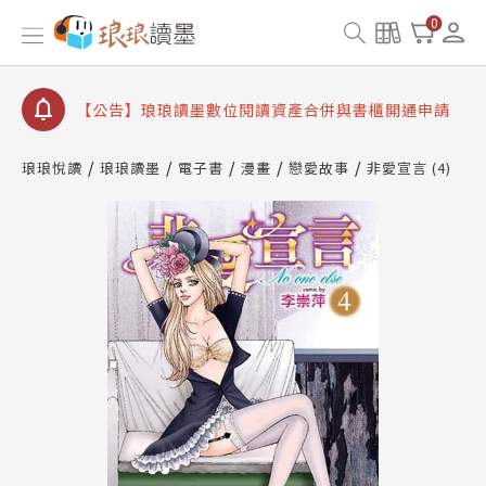
【公告】琅琅書店服務升級重要說明及資產合併結果
0
查詢
【公告】因 Readmoo 讀墨系統維護中，本站同步暫
停部分閱讀服務
【公告】琅琅讀墨數位閱讀資產合併與書櫃開通申請
【公告】琅琅讀墨書櫃開通常見問題
琅琅悅讀
琅琅讀墨
電子書
漫畫
戀愛故事
非愛宣言 (4)
【公告】琅琅讀墨 3 分鐘完成書櫃開通與資產合併申
請圖文教學
【公告】琅琅書店服務升級重要說明及資產合併結果
查詢
【公告】因 Readmoo 讀墨系統維護中，本站同步暫
停部分閱讀服務