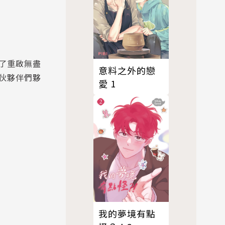
了重啟無盡
意料之外的戀
伙夥伴們夥
愛 1
我的夢境有點