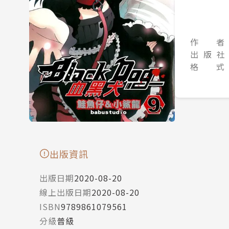
作 者
出 版 社
格 式
出版資訊
出版日期
2020-08-20
線上出版日期
2020-08-20
ISBN
9789861079561
分級
普級