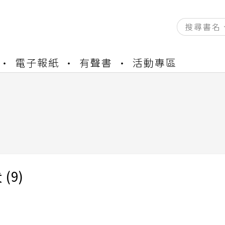
資產合併結果查詢
電子報紙
有聲書
活動專區
書櫃開通申請
與資產合併申請圖文教學
資產合併結果查詢
書櫃開通申請
(9)