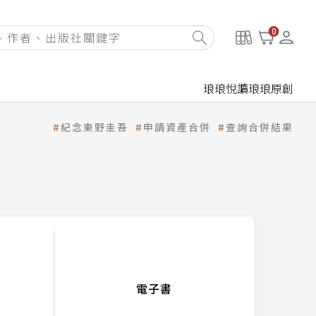
0
琅琅悅讀
琅琅原創
紀念東野圭吾
申請資產合併
查詢合併結果
電子書