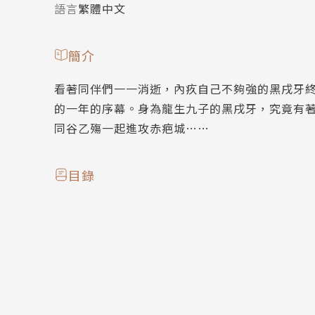
語言
繁體中文
簡介
看著同伴們一一消逝，內疚自己不夠強的黑戌牙
的一年的序幕。身為龍生九子的黑戌牙，究竟有
同谷乙殤一起進攻赤疤城……
目錄