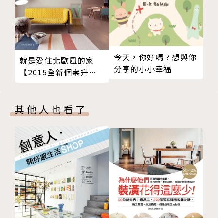
你會發現一切沒有那麼難。
有關未來
改變很難，尤其在習慣了以後，
今天，你好嗎？想與你
決定改變前，總說服自己太多，
就是愛住北歐風的家
分享的小小幸福
【2015全新個案升級
說服太久，都忘了還需要改變。
版】：500個Nordic
我們都還不夠好，
Style生活空間設計提
但是都可以更好，
案
其他人也看了
只要你願意改變，
都能找到更好的自己。
有關自己
你總是用放大鏡看自己，
看到的都是自己的不足，
看見的都是自己的缺點。
換一個顯微鏡看自己，