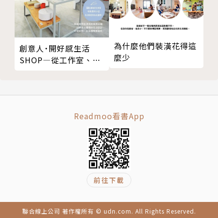
看看被你遺忘的專長，
看看被你忽略的優點。
記得自己的好，才會越來越好，
只看自己的不好，會忘記怎麼變好！
為什麼他們裝潢花得這
創意人˙開好感生活
麼少
SHOP—從工作室、雜
貨舖到小餐館，遇見50
名人推薦
個很想拜訪的理想小店
暢銷書作家Peter Su / 肆一 真心推薦
本書獻給每個認真生活，用心愛過的你
Readmoo看書App
網友一致好評
「因為失戀哭了一個禮拜，卻被Ring Riing的文章忽然
前往下載
點醒了！」
「忙完一天後，打開電腦看著Ring Ring的貼文，總能
聯合線上公司 著作權所有 © udn.com. All Rights Reserved.