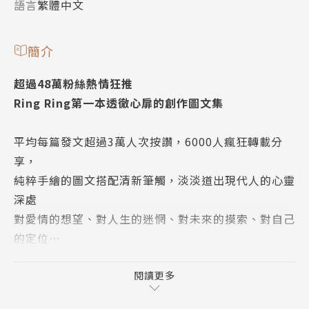
語言
繁體中文
簡介
超過48萬粉絲熱情狂推
Ring Ring第一本透徹心扉的創作圖文集
平均每篇發文超過3萬人次按讚，6000人瘋狂轉載分
享，
純粹手繪的圖文搭配清新筆觸，淡淡道出現代人的心靈
深處
對愛情的想望、對人生的迷惘、對未來的摸索、對自己
的定位…
你說不出口的Ring Ring都知道
我們擦乾眼淚，然後擁抱
閱讀更多
記得，沒人像我一樣在乎你。