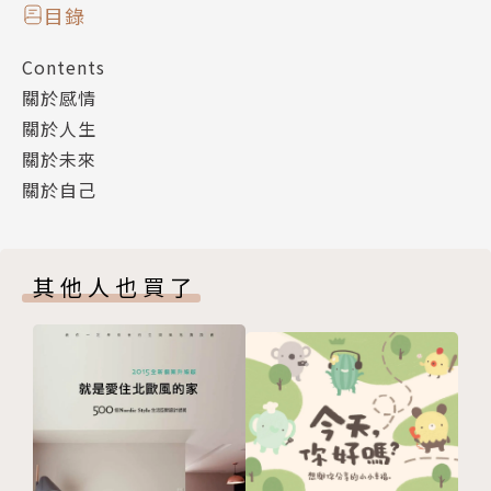
目錄
有關愛情
Contents
原以為只要付出，就能夠走到終點，
關於感情
直到結束才發現，不是這樣就永遠。
關於人生
每一段感情，不一定能完美，
關於未來
但每段的感情，都會是成長，
關於自己
不要死守回不去的那段回憶，
這樣看不到未來的美好風景。
其他人也買了
有關人生
很多時候，事情不難，
難的是我們自己的心。
心裡覺得過不去，
心裡覺得很痛苦。
試著不被情緒左右，
試著平復紊亂的心。