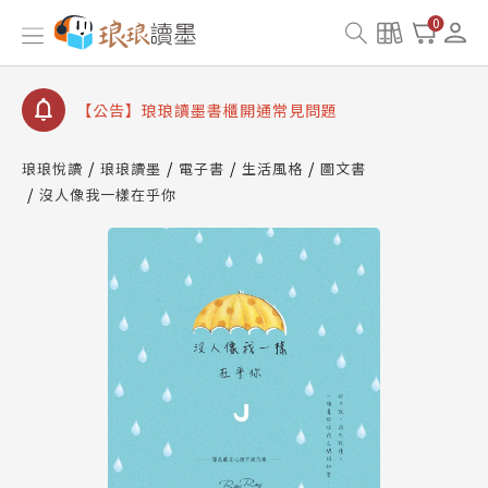
【公告】因 Readmoo 讀墨系統維護中，本站同步暫
0
停部分閱讀服務
【公告】琅琅讀墨數位閱讀資產合併與書櫃開通申請
【公告】琅琅讀墨書櫃開通常見問題
【公告】琅琅讀墨 3 分鐘完成書櫃開通與資產合併申
請圖文教學
琅琅悅讀
琅琅讀墨
電子書
生活風格
圖文書
【公告】琅琅書店服務升級重要說明及資產合併結果
沒人像我一樣在乎你
查詢
【公告】因 Readmoo 讀墨系統維護中，本站同步暫
停部分閱讀服務