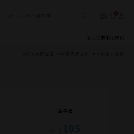
0
琅琅悅讀
琅琅原創
紀念東野圭吾
申請資產合併
查詢合併結果
電子書
105
NT$