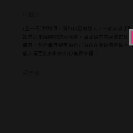
簡介
(全一冊)甜點師‧閑和自己的戀人‧幸彥談分手
認為這是離開閑的好機會，因此請求閑身邊的朋
幸彥，然而幸彥卻害怕自己的存在會破壞閑原本
倆人是否能夠和好如初獲得幸福？
目錄