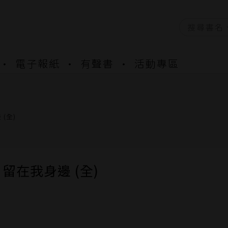
資產合併結果查詢
電子報紙
有聲書
活動專區
書櫃開通申請
與資產合併申請圖文教學
資產合併結果查詢
書櫃開通申請
(全)
留在我身邊 (全)