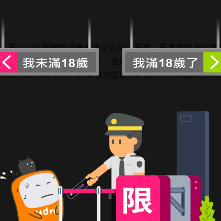
時，不小心從樓梯墜落醒來後卻忘記了幸彥，幸彥雖然為此感
友不要在閑面前提起他的身份，但是在逐日的相處中，閑終究
可以擁有的美好未來，於是想方設法地疏遠閑，在閑鍥而不捨