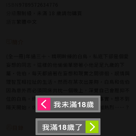
ISBN
9789572634776
分級
限制級，未滿 18 歲請勿購買
語言
繁體中文
簡介
(全一冊)年過三十、精明幹練的白鳥，私底下卻是個愛
妄想的同志。這樣的他偷偷單戀著小他足足九歲的下
屬・佐伯，每天都過著在妄想和現實之間徘徊、感情與
理智互相拉扯的生活。然而在某次出差時，白鳥和佐伯
因為意外而必須同床共枕一個晚上，深覺自己會壓抑不
住的白鳥，終於對佐伯坦承自己是同志的事實。想不到
隔天開始，佐伯看待白鳥的眼神竟然越來越熱烈……？
目錄