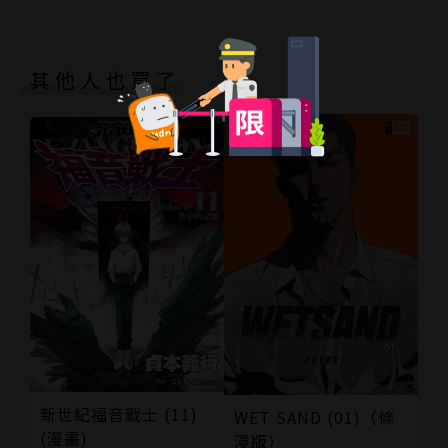
其他人也買了
新世紀福音戰士 (11)
WET SAND (01)（條
(漫畫)
漫版）