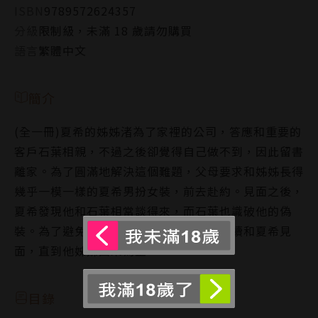
ISBN
9789572624357
分級
限制級，未滿 18 歲請勿購買
語言
繁體中文
簡介
(全一冊)夏希的姊姊渚為了家裡的公司，答應和重要的
客戶石葉相親，不過之後卻覺得自己做不到，因此留書
離家。為了圓滿地解決這個難題，父母要求和姊姊長得
幾乎一模一樣的夏希男扮女裝，前去赴約。見面之後，
夏希發現他和石葉相當談得來，而石葉也識破他的偽
裝。為了避免再次遭到逼婚，石葉要求繼續和夏希見
面，直到他姊姊回來為止…
目錄