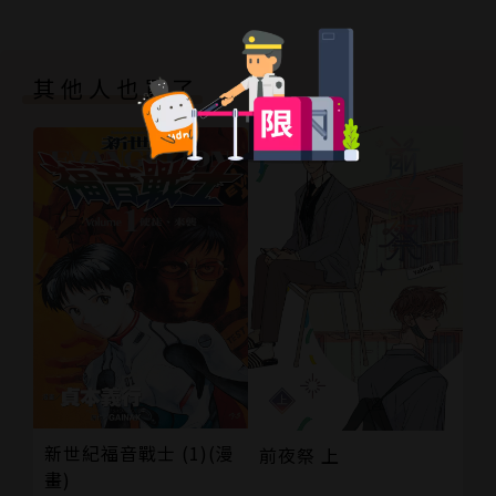
其他人也買了
新世紀福音戰士 (1)(漫
前夜祭 上
畫)