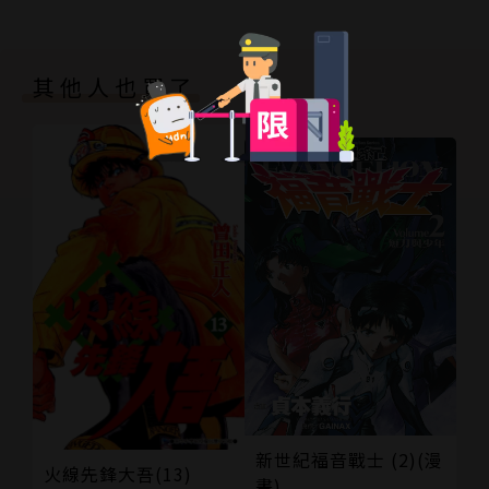
其他人也買了
新世紀福音戰士 (2)(漫
火線先鋒大吾(13)
畫)