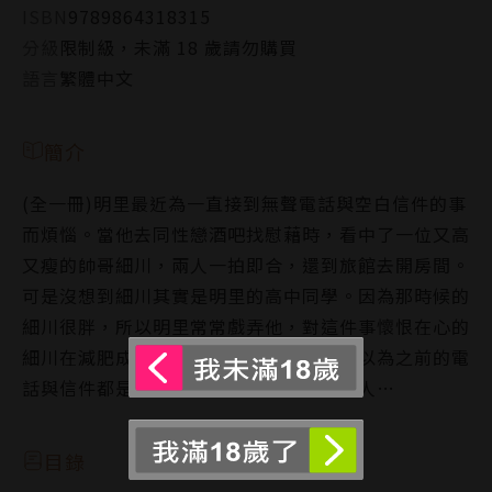
ISBN
9789864318315
分級
限制級，未滿 18 歲請勿購買
語言
繁體中文
簡介
(全一冊)明里最近為一直接到無聲電話與空白信件的事
而煩惱。當他去同性戀酒吧找慰藉時，看中了一位又高
又瘦的帥哥細川，兩人一拍即合，還到旅館去開房間。
可是沒想到細川其實是明里的高中同學。因為那時候的
細川很胖，所以明里常常戲弄他，對這件事懷恨在心的
細川在減肥成功後來報負明里…原本明里以為之前的電
話與信件都是細川搞的鬼，但真兇另有其人…
目錄