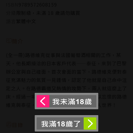
ISBN
9789572608159
分級
限制級，未滿 18 歲請勿購買
語言
繁體中文
簡介
(全一冊)路德維克從事與法國葡萄酒相關的工作，某
天，他長期接洽的日本客戶代表——泰征，來到了巴黎
辦公室與自己碰面。首次會面的當下，路德維克便對泰
征充滿魅力的氣質一見鍾情，認定了他就是自己命中注
定之人。在路德霸道又熱情的攻勢下，兩人就這麼上了
床。經過一場翻雲覆雨，對彼此都再也難以忘懷的路德
維克與泰征，今後也將展開甜蜜無比的兩人世界！
目錄