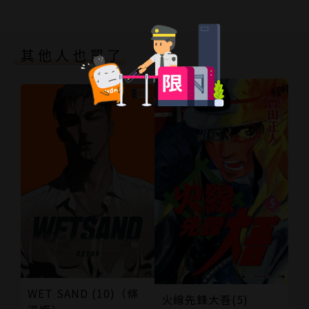
其他人也買了
WET SAND (10)（條
火線先鋒大吾(5)