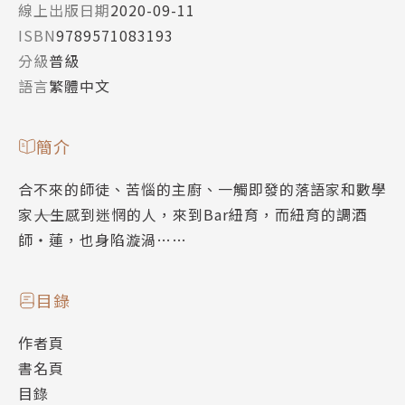
線上出版日期
2020-09-11
ISBN
9789571083193
分級
普級
語言
繁體中文
簡介
合不來的師徒、苦惱的主廚、一觸即發的落語家和數學
家――人生感到迷惘的人，來到Bar紐育，而紐育的調酒
師‧蓮，也身陷漩渦……
目錄
作者頁
書名頁
目錄