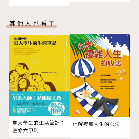
畢業於台北醫學大學醫學系
其他人也看了
現任 馬偕醫學院臨床教授
癌症安寧緩和學會監事
衛生福利部健保署共同擬定專家委員
曾任 馬偕醫院血液腫瘤科主任十五年
台灣癌症醫學會理事、監事
血液病學會常務理事，
專長：肺癌、乳癌、胃腸道癌症、泌尿道癌症及其它各
類惡性腫瘤、轉移癌症、血液病、貧血、白血病、淋巴
瘤。
臺大學生的生活筆記：
化解複雜人生的心法
靈修六原則
著有：《越過邊境》、《破繭》、《心靈病房的十八堂