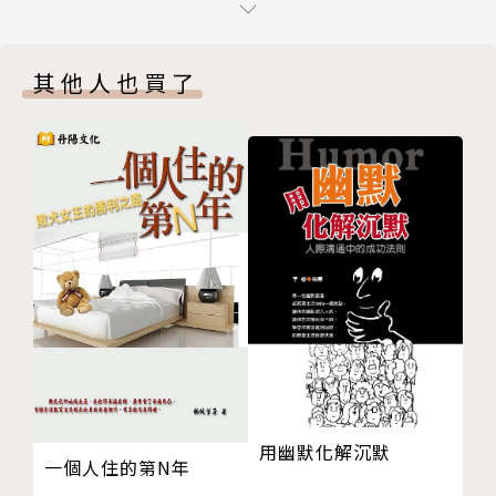
8. 舊習不斷，新業又再起
9. 如何提升精神生活？
本書特色
其他人也買了
PART 2／事天
10. 六解一亡：解除煩惱的關鍵
◆希望在風雨如晦的當下做出提醒世人的忠告，別在人
11. 人生布局，何時做功課？
生的十字路口選錯方向，浪費一生的時間，到頭來人生
12. 無法放下的臭皮囊：怕死怕老的人類
功課也沒有完成。
13. 不被當代價值觀同化，活出自己的本心
◆將闡明人生的苦、空、無、常，讓即將辭世的病人看
14. 似真亦假虛擬實境，顛倒夢想
得更寬心，更豁達，適時完成心願，不會再執著於還有
15. 朝聞道，夕死可矣？
很多任務尚未完成。
16. 難得糊塗
17. 活得好或是活得久
◆希望本書能幫助受苦的病者照亮回家的正確道路，像
18. 沒有所謂的理所當然
路燈、燈塔一樣，忠誠地陪伴著。
後記 放下執著是我們心靈病房最後的功課
致謝
作者簡介
用幽默化解沉默
版權頁
一個人住的第N年
張明志