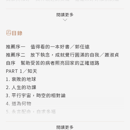
題。許多病人因得到了復發或難治型的絕症，總是搜尋
有什麼新藥？健保有沒有給付？有沒有最新的臨床試驗
閱讀更多
可以參與？能不能存活更久。因此看了電腦上的谷歌卻
忘了親人，忘了許多未圓滿的心願。忘了道謝、道歉、
目錄
道別、忘了道愛，忘了神。
推薦序一 值得看的一本好書／郭任遠
推薦序二 放下執念，成就覺行圓滿的自我／蕭淑貞
因為這些醫生不會告訴你，這些大部分的話題仍然是新
自序 幫助受苦的病者照亮回家的正確道路
藥? 多少錢可以換多少生命?有沒有私人保險等等。至
PART 1／知天
於生活品質好壞？是否仍然會死亡？有多少剩餘生命？
1. 衰敗的地球
都很少有醫生會討論。
2. 人生的功課
3. 平行宇宙，時空的相對論
政府也顯得無力，因為好死不是議題，眾人追求的是平
4. 道為何物
均壽命的數字。假若一輩子就這樣生個病死了，我們有
5. 永言配命，自求多福
學到什麼呢？死亡是人生的必然，是很大的功課，可以
6. 又看金剛經
學習很多。聖經腓立比書的名言，活著是基督，死了必
7. 諸惡莫做，諸善奉行
閱讀更多
得著益處。我們學到益處了嗎？