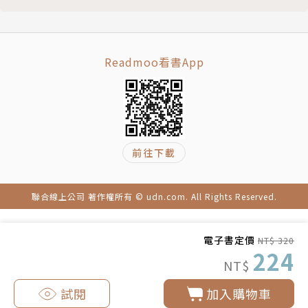
課》、《安寧的藝術》、《與血癌搏鬥》、《人生高爾
夫》、《癌症病房沒告訴你的事》。
Readmoo看書App
前往下載
聯合線上公司 著作權所有 © udn.com. All Rights Reserved.
電子書定價
NT$ 320
224
NT$
試閱
加入購物車