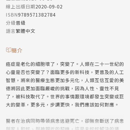
線上出版日期
2020-09-02
ISBN
9789571382784
分級
普級
語言
繁體中文
簡介
癌症是老化的細胞壞了，突變了。人類在二十一世紀的
心靈是否也突變了？面臨更多的新科技，更普及的人工
智慧，將來的醫療生態更加多元化，人類互信互愛的美
德將因此更加面臨嚴峻的挑戰，因為人性、靈性不見
了，被科技取代了。世界的事情跟環境都發生突變或巨
大的變革，更多元，步調更快，我們應該如何對應。
醫者在治病同時帶領病患逃避死亡，卻無奈斷送了病患
與家人和好、與神親近的契機，這是未好好解決的議