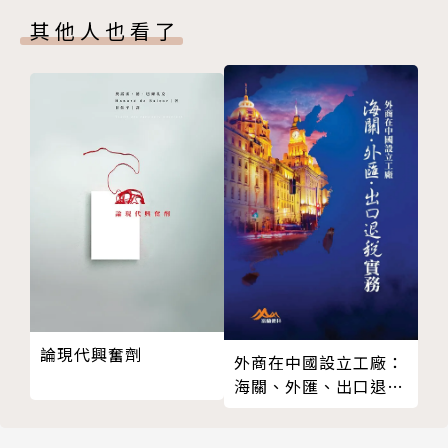
右派／蕭三匝
其他人也看了
思想人生
周輔成：燃燈者言／李懷宇
致讀者
版權頁
封底
論現代興奮劑
外商在中國設立工廠：
海關、外匯、出口退稅
實務